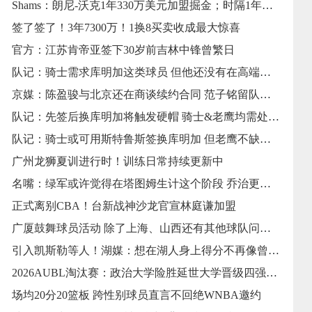
Shams：朗尼-沃克1年330万美元加盟掘金；时隔1年半重返NBA
签了签了！3年7300万！1换8买卖收成最大惊喜
官方：江苏肯帝亚签下30岁前吉林中锋曾繁日
队记：骑士需求库明加这类球员 但他还没有在高端局证明过自己
京媒：陈盈骏与北京还在商谈续约合同 范子铭留队的概率越来越大
队记：先签后换库明加将触发硬帽 骑士&老鹰均需处理薪酬帽问题
队记：骑士或可用斯特鲁斯签换库明加 但老鹰不缺这种侧翼球员
广州龙狮夏训进行时！训练日常持续更新中
名嘴：绿军或许觉得在塔图姆生计这个阶段 乔治更适合与他伙伴
正式离别CBA！台新战神沙龙官宣林庭谦加盟
广厦鼓舞球员活动 除了上海、山西还有其他球队问询胡金秋的状况
引入凯斯勒等人！湖媒：想在湖人身上得分不再像曾经那么简单了
2026AUBL淘汰赛：政治大学险胜延世大学晋级四强 谢旻耕11分
场均20分20篮板 跨性别球员直言不回绝WNBA邀约