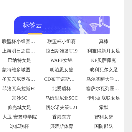
标签云
联盟杯小组赛第1轮
联盟杯小组赛
真棒
上海明日之星冠军杯小组赛A组
拉巴斯准备U19
利雅得新月女足
巴纳特女足
WAFF女锦
KF贝萨佩克
蒙特维多城图尔克后备
胡泊思女篮
玻利瓦尔女足
圣安东尼奥布鲁布鲁女足
CD布宜诺斯艾利斯FC
乌尔基萨大学女足
菲洛瓦乌拉斯FC
北爱盾杯
塞萨尔瓦列霍后备队
宗沙SC
乌姆里尼亚SCC
伊耶瓦底联女足
仰光城女足
切尔诺夫策U21
索默
大卫·安篮球学院
香港东方
智利女篮
冰低联杯
贝蒂斯体育
国防部队