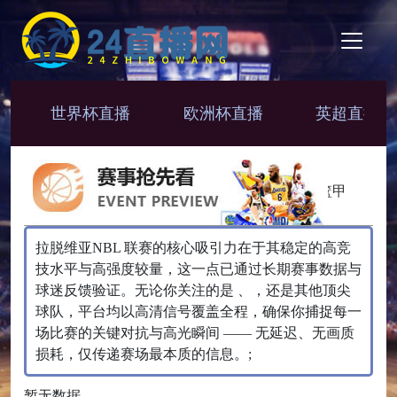
世界杯直播
欧洲杯直播
英超直播
NBA
CBA
NBL
韩篮甲
拉脱维亚NBL 联赛的核心吸引力在于其稳定的高竞
技水平与高强度较量，这一点已通过长期赛事数据与
球迷反馈验证。无论你关注的是 、，还是其他顶尖
球队，平台均以高清信号覆盖全程，确保你捕捉每一
场比赛的关键对抗与高光瞬间 —— 无延迟、无画质
损耗，仅传递赛场最本质的信息。;
暂无数据