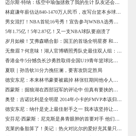
迈尔斯·特纳：练空中瑜伽拯救了我的生计 队友还会戏弄我练这个
林庭谦年薪估达840-1470万人民币，改写台篮本乡球员薪资纪录
男女混打！NBA首轮16号秀！宣告参与WNBA选秀大会
5年1.75亿！5年2.87亿！又一支NBA球队要崩溃了
岁月如梭！艾弗森晒合影：国王的首场全明星赛 和他的老大哥同框
无詹眉？何意味！湖人官博晒照秀队史最佳双人组：OK、东里等当选
香港金牛5分憾负长沙勇胜取得全国U19青年篮球比赛第六名
夏联｜孙浩钦31分力挽狂澜，要害攻防定胜局
德安东尼：本来林书豪要被裁掉 林张狂期间他令人难以置信
西蒙斯：掘狼湖在西部冠军的评论中 但真有要挟的只要雷刺
奥登：吉诺比利是全明星 2014年小卡的FMVP本该归于他
德安东尼：纳什是史上最佳射手之一 我本该坚持让他多出手
安芬尼·西蒙斯：尼克斯是鼻青眼肿的首要对手 他们是卫冕冠军
克莱的备胎算了！美记：热火对比尔的爱好充其量只能算一般