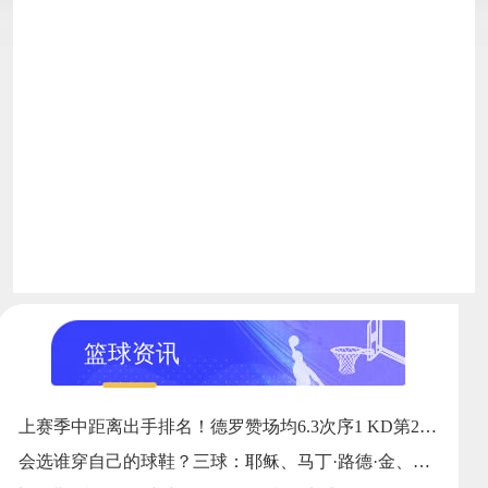
篮球资讯
上赛季中距离出手排名！德罗赞场均6.3次序1 KD第2 英格拉姆第3
会选谁穿自己的球鞋？三球：耶稣、马丁·路德·金、马尔科姆·X