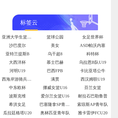
标签云
亚洲大学生篮球联赛半决赛
篮球公园
女足世界杯
沙巴度尔
美女
ASD帕沃内塞
亚特兰提斯B
乌干超8
科特杯
大西洋杯
慕士巴赫
乌拉恩B队U19
河明U19
巴西FPB
卡比亚塔公牛
西海岸游骑兵女足
满贯
西汉姆联U19
中东欧杯
挪威女篮U16
芬兰女篮
波斯克维
爱尔兰女篮U16
耐拉石巴勒鲁普
希洪女足
巴塞隆拿SP青年队
索琼斯AP青年队
瓜拉廷格塔U20
奥林匹亚青年队
雅卡雷伊FCU20