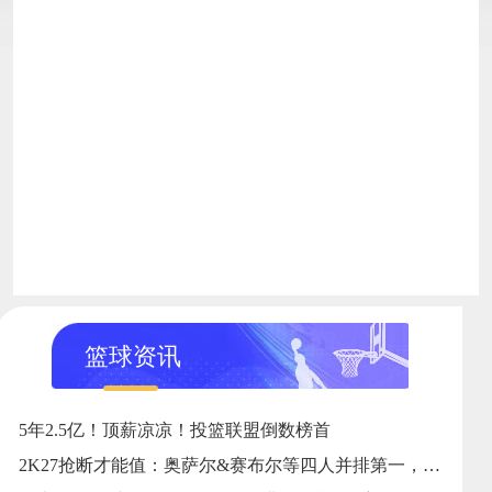
篮球资讯
5年2.5亿！顶薪凉凉！投篮联盟倒数榜首
2K27抢断才能值：奥萨尔&赛布尔等四人并排第一，伦纳德第八