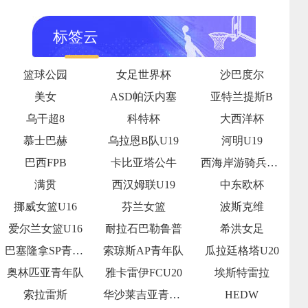
标签云
篮球公园
女足世界杯
沙巴度尔
美女
ASD帕沃内塞
亚特兰提斯B
乌干超8
科特杯
大西洋杯
慕士巴赫
乌拉恩B队U19
河明U19
巴西FPB
卡比亚塔公牛
西海岸游骑兵女足
满贯
西汉姆联U19
中东欧杯
挪威女篮U16
芬兰女篮
波斯克维
爱尔兰女篮U16
耐拉石巴勒鲁普
希洪女足
巴塞隆拿SP青年队
索琼斯AP青年队
瓜拉廷格塔U20
奥林匹亚青年队
雅卡雷伊FCU20
埃斯特雷拉
索拉雷斯
华沙莱吉亚青年队
HEDW