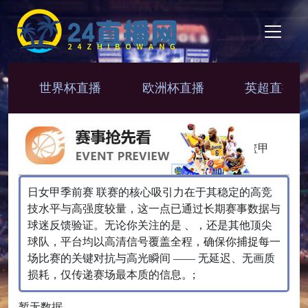
世界杯直播
欧洲杯直播
英超直播
NBA
CBA
NBL
韩篮甲
日女甲季前赛 联赛的核心吸引力在于其稳定的高竞
技水平与高强度较量，这一点已通过长期赛事数据与
球迷反馈验证。无论你关注的是 、，还是其他顶尖
球队，平台均以高清信号覆盖全程，确保你捕捉每一
场比赛的关键对抗与高光瞬间 —— 无延迟、无画质
损耗，仅传递赛场最本质的信息。;
暂无数据