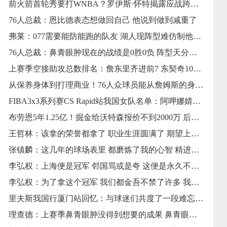
前火箭首轮秀要打WNBA？罗伊斯·怀特揭露应战跨性别参赛规矩！
76人总裁：恩比德表态想做回自己 他说到做到减重了
弗莱：077需要能防能跑的队友 湖人现阵型难仿制他在独行侠的成功
76人总裁：鼻青眼肿现在的战绩是0胜0负 阵型天分异禀需求时刻来磨合
上赛季空接助攻总数排名：詹东里齐进前7 东契奇101个断档最高
从保养身体到打理商业！76人众球员能从詹姆斯的身上学到什么？
FIBA3x3系列赛CS Rapid站我国女队名单：阿呷娜婧、杨衡瑜在列
布劳恩5年1.25亿！掘金给沃特森报价不到2000万 后者归队已成定局
王哲林：该拿的荣誉都拿了 职业生涯圆满了 期望上海拿更多总冠军
张镇麟：这几年的球场表里 都磨炼了我的心智 精进了自己的球技
李弘权：上海便是冠军 邻国骂或是夸 这便是永久不能改动的
李弘权：为了拿这个冠军 我们都金吾不禁了许多 我没有陪同到家人
里夫斯我国行厦门站回忆：与球迷们共度了一段难忘的韶光
理查德：上赛季鼻青眼肿没得到想要的成果 鼻青眼肿的实力远不止于此