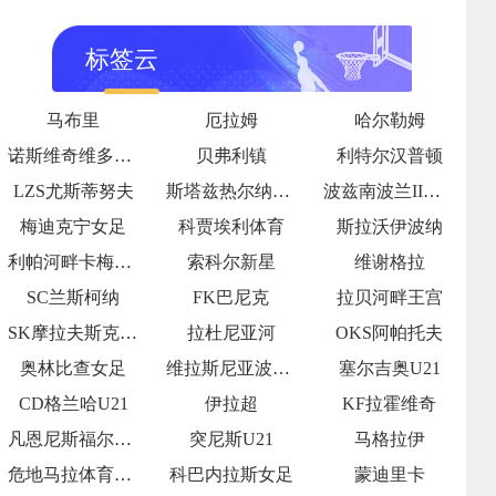
标签云
马布里
厄拉姆
哈尔勒姆
诺斯维奇维多利亚
贝弗利镇
利特尔汉普顿
LZS尤斯蒂努夫
斯塔兹热尔纳女足
波兹南波兰II女足
梅迪克宁女足
科贾埃利体育
斯拉沃伊波纳
利帕河畔卡梅尼采
索科尔新星
维谢格拉
SC兰斯柯纳
FK巴尼克
拉贝河畔王宫
SK摩拉夫斯克克尼尼采
拉杜尼亚河
OKS阿帕托夫
奥林比查女足
维拉斯尼亚波兹兰
塞尔吉奥U21
CD格兰哈U21
伊拉超
KF拉霍维奇
凡恩尼斯福尔马曹
突尼斯U21
马格拉伊
危地马拉体育女足
科巴内拉斯女足
蒙迪里卡