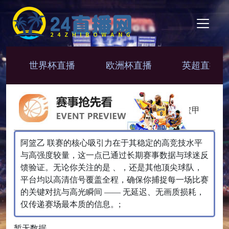
世界杯直播
欧洲杯直播
英超直播
NBA
CBA
NBL
韩篮甲
阿篮乙 联赛的核心吸引力在于其稳定的高竞技水平
与高强度较量，这一点已通过长期赛事数据与球迷反
馈验证。无论你关注的是 、，还是其他顶尖球队，
平台均以高清信号覆盖全程，确保你捕捉每一场比赛
的关键对抗与高光瞬间 —— 无延迟、无画质损耗，
仅传递赛场最本质的信息。;
暂无数据