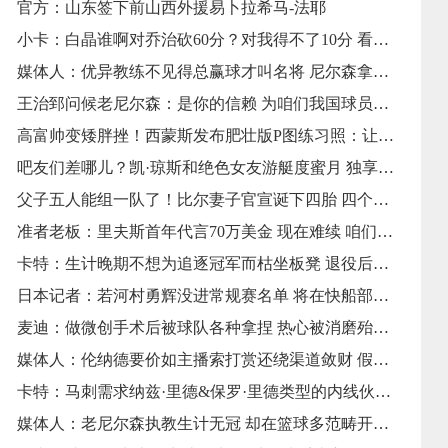
官方：山东签下前山西外援易卜拉希马-法耶
小卡：白晶谁啊对乔治砍60分？对我得不了10分 看我锁死这小废物
媒体人：优异教练不见得总赢球才叫名将 尼尔森拿手化腐朽为神奇
王治郅问候老尼尔森：是你的信赖 为咱们我国球员打开了NBA大门
高富帅变矮胖挫！西蒙斯发布肥壮版P图练习照：让我们开干吧
吧友们差哪儿？凯·琼斯和绝色女友游艇度蜜月 独享碧海风光
父子五人能组一队了！比尔妻子官宣诞下四胎 四个孩子满是男孩儿
准者老板：里夫斯首年代言70万美金 现在难续 咱们能给500万吗？
卡特：生计晚期不想为追逐冠军而枯坐板凳 退役后还有球队约请我
日本记者：若河村勇辉没进常规赛名单 将在快船部属G联盟球队打球
麦迪：做微创手术后被球队各种拿捏 热心被消磨殆尽所以挑选退役
媒体人：伦纳德要价如主播索打赏还绕渠道敛财 假如真的的确过火
卡特：马刺需求纳兹·里德&保罗·里德类型的内线伙伴文班亚马
媒体人：老尼尔森执教生计无冠 却在篮球多范畴开习尚之先