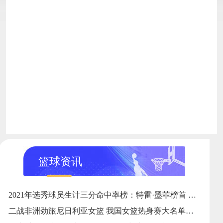
篮球资讯
2021年选秀球员生计三分命中率榜：特雷·墨菲榜首 格莱姆斯第七
二战非洲劲旅尼日利亚女篮 我国女篮热身赛大名单出炉