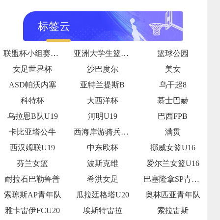
标签云
联盟杯小组赛第2轮
亚洲大学生篮球联赛半决赛
篮球公园
女足世界杯
沙巴度尔
美女
ASD帕沃内塞
亚特兰提斯B
乌干超8
科特杯
大西洋杯
慕士巴赫
乌拉恩B队U19
河明U19
巴西FPB
卡比亚塔公牛
西海岸游骑兵女足
满贯
西汉姆联U19
中东欧杯
挪威女篮U16
芬兰女篮
波斯克维
爱尔兰女篮U16
耐拉石巴勒鲁普
希洪女足
巴塞隆拿SP青年队
索琼斯AP青年队
瓜拉廷格塔U20
奥林匹亚青年队
雅卡雷伊FCU20
埃斯特雷拉
索拉雷斯