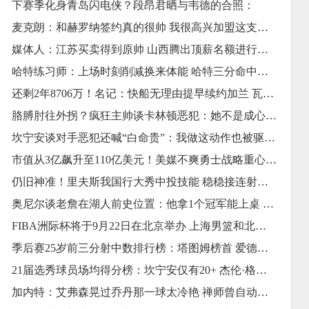
下赛季化身青岛闪电侠？段昂君晒与韦德的合照：
麦克朗：和赫罗纳签约真的很帅 我很高兴加盟这支球队
媒体人：江苏买卖得到原帅 山西腾出顶薪名额进行下一步买卖
哈特练习师：上场时刻削减换来体能 哈特三分命中率因而提高到41%
还剩2年8706万！名记：快船无理由提早续约加兰 瓦格勒乃未来柱石
胳膊肘往外拐？疯狂主帅谈卡林顿恶犯：她不是成心的 防守得强硬
坎宁安谈对手恶犯还喊“白命贵”：我做这动作也被驱 别打种族牌
市值从3亿飙升至110亿美元！美媒不爽勇士战略重心从库里身上搬运
仍旧神准！里夫斯我国行大秀中投技能 稳稳接连射中17球
奥尼尔谈老詹在湖人前史位置：他拿1个冠军能上桌 但坐不了中间位
FIBA洲际杯将于9月22日在北京举办 上海男篮和北控男篮等6队参赛
季后赛25岁前三分射中数排行榜：塔图姆榜首 爱德华兹第二 KD第四
21届选秀球员场均得分榜：坎宁安仅有20+ 杰伦·格林第2 申京第5
加内特：艾弗森晃过乔丹那一球太冷艳 禅师曾自动让乔丹换防他