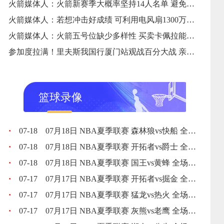
火箭媒体人：火箭新赛季大概率坚持14人名单 避免触发奢华税
火箭媒体人：若想冲击好成绩 可利用电风扇1300万特例+首轮签引援
火箭媒体人：火箭五号位缺少多样性 买卖卡佩拉能腾出空间
参加度拉满！里夫斯我国行厦门站观战百分大战 亲身上阵教欧洲步
篮球录像
·
07-18
07月18日 NBA夏季联赛 森林狼vs快船 全场录像回放
·
07-18
07月18日 NBA夏季联赛 开拓者vs爵士 全场录像回放
·
07-18
07月18日 NBA夏季联赛 国王vs黄蜂 全场录像回放
·
07-17
07月17日 NBA夏季联赛 开拓者vs掘金 全场录像回放
·
07-17
07月17日 NBA夏季联赛 猛龙vs热火 全场录像回放
·
07-17
07月17日 NBA夏季联赛 灰熊vs老鹰 全场录像回放