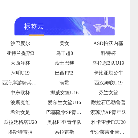
标签云
沙巴度尔
美女
ASD帕沃内塞
亚特兰提斯B
乌干超8
科特杯
大西洋杯
慕士巴赫
乌拉恩B队U19
河明U19
巴西FPB
卡比亚塔公牛
西海岸游骑兵女足
满贯
西汉姆联U19
中东欧杯
挪威女篮U16
芬兰女篮
波斯克维
爱尔兰女篮U16
耐拉石巴勒鲁普
希洪女足
巴塞隆拿SP青年队
索琼斯AP青年队
瓜拉廷格塔U20
奥林匹亚青年队
雅卡雷伊FCU20
埃斯特雷拉
索拉雷斯
华沙莱吉亚青年队