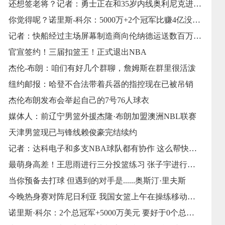
还想签老将？记者：勇士正在和35岁内线奥利尼克进行触摸
你觉得呢？诺里斯-科尔：5000万+2个冠军比赚4亿没冠军好
记者：快船经过主场屏幕制造商向伦纳德运送数百万美元
官宣签约！三届扣篮王！正式退出NBA
杰伦-布朗：咱们有好几个群聊，詹姆斯在群里很活泼
纽约邮报：哈登不合法带着兵器的指控现在已被吊销
杰伦布朗发布会举起自己的7号76人球衣
媒体人：前辽宁男篮外援杰隆·布朗加盟澳洲NBL联赛
天津男篮现已与锋线赖俊豪完结续约
记者：达科电子和多支NBA球队都有协作 这么帮快船会让他们怎么想
最萌身高差！王思雨进行三分投篮练习 张子宇进行防卫搅扰
当你预备去打球 但遇到的对手是......奥斯汀·里夫斯
今晚热身赛对阵尼日利亚 我国女篮上午在操练移动中接球投三分
诺里斯·科尔：2个总冠军+5000万美元 要好于0个总冠军+4亿美元