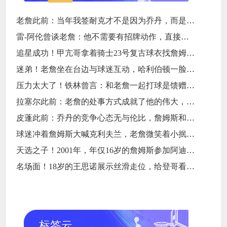
老詹此前：当年我签耐克才不是因为乔丹，而是7年9000万天价合同
雷-阿伦曾谈老詹：他不需要有招牌动作，直接碾压对手就行
追星成功！甲亢哥拿着骑士23号复古球衣找詹姆斯要签名
迷弟！老詹坐在台边与球迷互动，哈利伯顿一脸崇拜地看着
压力太大了！铁林曾言：和老詹一起打球是馈赠，也是困扰
拉塞尔此前：老詹的处事方式成就了他的伟大，他是没有缺点的球员
皮蓬此前：乔丹的竞争心态无与伦比，詹姆斯和他没有可比性
球迷冲着詹姆斯大喊克利夫兰，老詹微笑着小抿一口香槟
天选之子！2001年，年仅16岁的詹姆斯参加阿迪达斯的训练营
名场面！18岁的王思诺展示丝滑走位，给登哥看得一愣一愣的
标签云