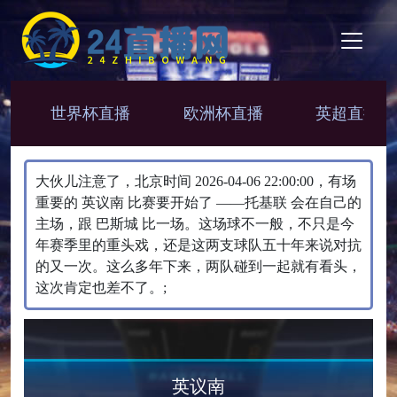
世界杯直播
欧洲杯直播
英超直播
大伙儿注意了，北京时间 2026-04-06 22:00:00，有场
重要的 英议南 比赛要开始了 ——托基联 会在自己的
主场，跟 巴斯城 比一场。​这场球不一般，不只是今
年赛季里的重头戏，还是这两支球队五十年来说对抗
的又一次。这么多年下来，两队碰到一起就有看头，
这次肯定也差不了。;
英议南