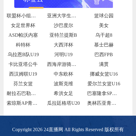
联盟杯小组赛第2轮
亚洲大学生篮球联赛半决赛
篮球公园
女足世界杯
沙巴度尔
美女
ASD帕沃内塞
亚特兰提斯B
乌干超8
科特杯
大西洋杯
慕士巴赫
乌拉恩B队U19
河明U19
巴西FPB
卡比亚塔公牛
西海岸游骑兵女足
满贯
西汉姆联U19
中东欧杯
挪威女篮U16
芬兰女篮
波斯克维
爱尔兰女篮U16
耐拉石巴勒鲁普
希洪女足
巴塞隆拿SP青年队
索琼斯AP青年队
瓜拉廷格塔U20
奥林匹亚青年队
Copyright 2026 24直播网 All Rights Reserved 版权所有