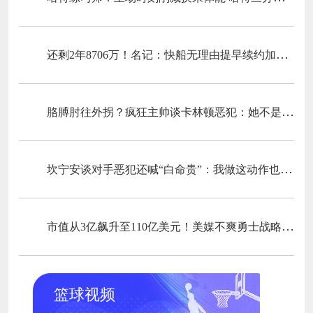
还剩2年8706万！名记：快船无理由提早续约加兰 瓦格勒乃未来柱石
胳膊肘往外拐？疯狂主帅谈卡林顿恶犯：她不是成心的 防守得强硬
坎宁安谈对手恶犯还喊“白命贵”：我做这动作也被驱 别打种族牌
市值从3亿飙升至110亿美元！美媒不爽勇士战略重心从库里身上搬运
篮球视频