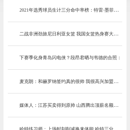
2021年选秀球员生计三分命中率榜：特雷·墨菲榜首 格莱姆斯第七
二战非洲劲旅尼日利亚女篮 我国女篮热身赛大名单出炉
下赛季化身青岛闪电侠？段昂君晒与韦德的合照：
麦克朗：和赫罗纳签约真的很帅 我很高兴加盟这支球队
媒体人：江苏买卖得到原帅 山西腾出顶薪名额进行下一步买卖
哈特练习师：上场时刻削减换来体能 哈特三分命中率因而提高到41%