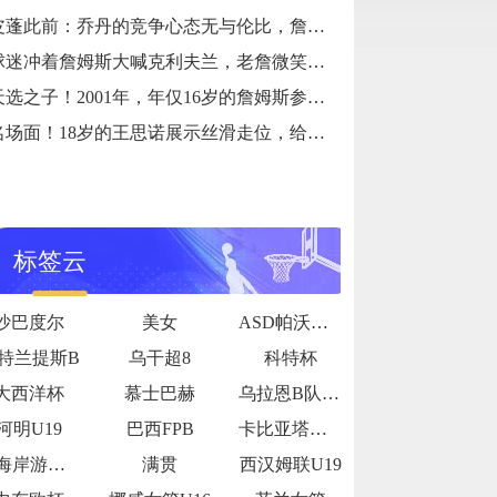
皮蓬此前：乔丹的竞争心态无与伦比，詹姆斯和他没有可比性
球迷冲着詹姆斯大喊克利夫兰，老詹微笑着小抿一口香槟
天选之子！2001年，年仅16岁的詹姆斯参加阿迪达斯的训练营
名场面！18岁的王思诺展示丝滑走位，给登哥看得一愣一愣的
标签云
沙巴度尔
美女
ASD帕沃内塞
特兰提斯B
乌干超8
科特杯
大西洋杯
慕士巴赫
乌拉恩B队U19
河明U19
巴西FPB
卡比亚塔公牛
西海岸游骑兵女足
满贯
西汉姆联U19