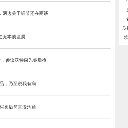
，两边关于细节还在商谈
在无本质发展
掘金，参议沃特森先签后换
人品，乃至说我有病
，买卖后简直没沟通