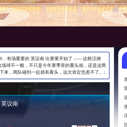
:00:00，有场重要的 英议南 比赛要开始了 ——达根汉姆
​这场球不一般，不只是今年赛季里的重头戏，还是这两
下来，两队碰到一起就有看头，这次肯定也差不了。;
英议南