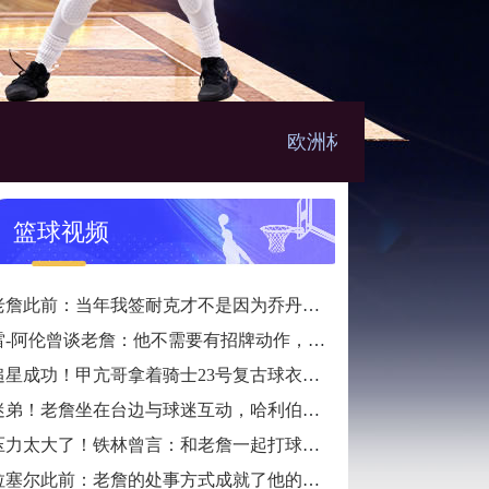
欧洲杯直播
篮球视频
老詹此前：当年我签耐克才不是因为乔丹，而是7年9000万天价合同
雷-阿伦曾谈老詹：他不需要有招牌动作，直接碾压对手就行
追星成功！甲亢哥拿着骑士23号复古球衣找詹姆斯要签名
迷弟！老詹坐在台边与球迷互动，哈利伯顿一脸崇拜地看着
压力太大了！铁林曾言：和老詹一起打球是馈赠，也是困扰
拉塞尔此前：老詹的处事方式成就了他的伟大，他是没有缺点的球员