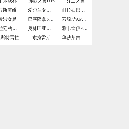
中东欧杯
挪威女篮U16
芬兰女篮
波斯克维
爱尔兰女篮U16
耐拉石巴勒鲁普
希洪女足
巴塞隆拿SP青年队
索琼斯AP青年队
瓜拉廷格塔U20
奥林匹亚青年队
雅卡雷伊FCU20
埃斯特雷拉
索拉雷斯
华沙莱吉亚青年队