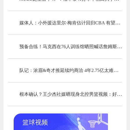
媒体人：小外援达里尔·梅肯估计回归CBA 有望加盟福建男篮
预备合练！马克西在76人训练馆晒照喊话詹姆斯：我比你们来得早
队记：浓眉&奇才推延续约商洽 4年2.75亿太难给 下一年截止日成要害
根本确认？王少杰社媒晒现身北控男篮视频：好久不见
篮球视频