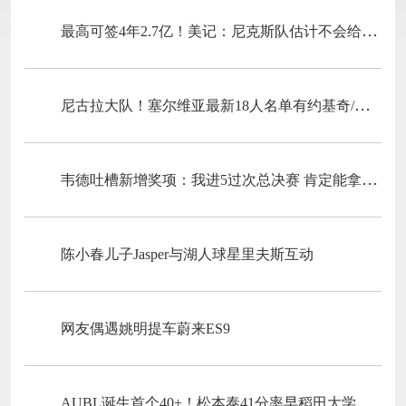
最高可签4年2.7亿！美记：尼克斯队估计不会给唐斯供给全额顶薪
尼古拉大队！塞尔维亚最新18人名单有约基奇/约维奇等7个叫尼古拉
韦德吐槽新增奖项：我进5过次总决赛 肯定能拿一两个东决MVP
陈小春儿子Jasper与湖人球星里夫斯互动
网友偶遇姚明提车蔚来ES9
AUBL诞生首个40+！松本泰41分率早稻田大学晋级四强！