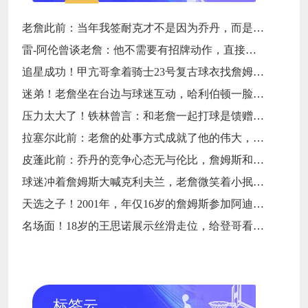
老詹此前：当年我签耐克才不是因为乔丹，而是7年9000万天价合同
雷-阿伦曾谈老詹：他不需要有招牌动作，直接碾压对手就行
追星成功！甲亢哥拿着骑士23号复古球衣找詹姆斯要签名
迷弟！老詹坐在台边与球迷互动，哈利伯顿一脸崇拜地看着
压力太大了！铁林曾言：和老詹一起打球是馈赠，也是困扰
拉塞尔此前：老詹的处事方式成就了他的伟大，他是没有缺点的球员
皮蓬此前：乔丹的竞争心态无与伦比，詹姆斯和他没有可比性
球迷冲着詹姆斯大喊克利夫兰，老詹微笑着小抿一口香槟
天选之子！2001年，年仅16岁的詹姆斯参加阿迪达斯的训练营
名场面！18岁的王思诺展示丝滑走位，给登哥看得一愣一愣的
标签云