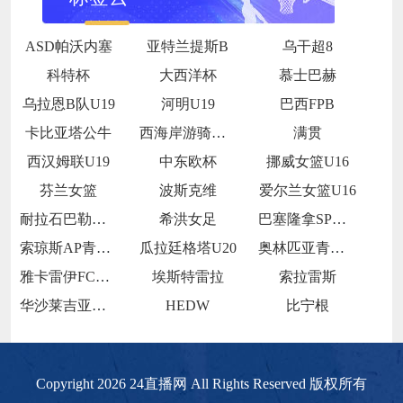
ASD帕沃内塞
亚特兰提斯B
乌干超8
科特杯
大西洋杯
慕士巴赫
乌拉恩B队U19
河明U19
巴西FPB
卡比亚塔公牛
西海岸游骑兵女足
满贯
西汉姆联U19
中东欧杯
挪威女篮U16
芬兰女篮
波斯克维
爱尔兰女篮U16
耐拉石巴勒鲁普
希洪女足
巴塞隆拿SP青年队
索琼斯AP青年队
瓜拉廷格塔U20
奥林匹亚青年队
雅卡雷伊FCU20
埃斯特雷拉
索拉雷斯
华沙莱吉亚青年队
HEDW
比宁根
Copyright 2026 24直播网 All Rights Reserved 版权所有