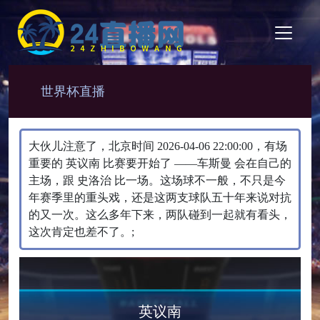
世界杯直播
大伙儿注意了，北京时间 2026-04-06 22:00:00，有场
重要的 英议南 比赛要开始了 ——车斯曼 会在自己的
主场，跟 史洛治 比一场。​这场球不一般，不只是今
年赛季里的重头戏，还是这两支球队五十年来说对抗
的又一次。这么多年下来，两队碰到一起就有看头，
这次肯定也差不了。;
英议南