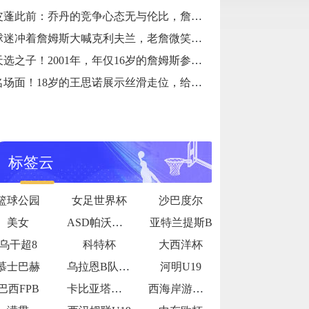
皮蓬此前：乔丹的竞争心态无与伦比，詹姆斯和他没有可比性
球迷冲着詹姆斯大喊克利夫兰，老詹微笑着小抿一口香槟
天选之子！2001年，年仅16岁的詹姆斯参加阿迪达斯的训练营
名场面！18岁的王思诺展示丝滑走位，给登哥看得一愣一愣的
标签云
篮球公园
女足世界杯
沙巴度尔
美女
ASD帕沃内塞
亚特兰提斯B
乌干超8
科特杯
大西洋杯
慕士巴赫
乌拉恩B队U19
河明U19
巴西FPB
卡比亚塔公牛
西海岸游骑兵女足