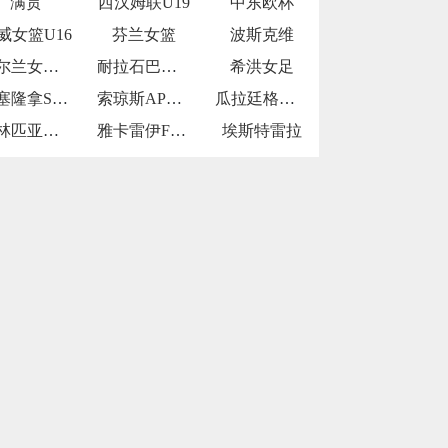
满贯
西汉姆联U19
中东欧杯
威女篮U16
芬兰女篮
波斯克维
爱尔兰女篮U16
耐拉石巴勒鲁普
希洪女足
巴塞隆拿SP青年队
索琼斯AP青年队
瓜拉廷格塔U20
奥林匹亚青年队
雅卡雷伊FCU20
埃斯特雷拉