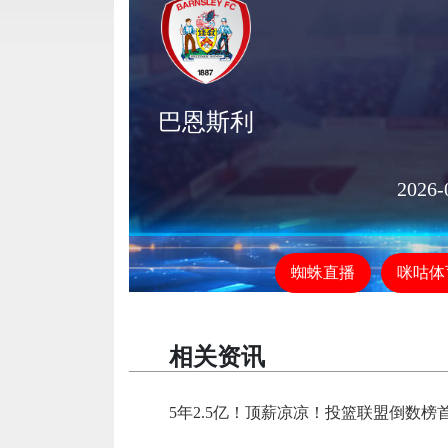
巴恩斯利
2026-
蜘蛛直播
咪咕体
相关资讯
5年2.5亿！顶薪凉凉！投篮联盟倒数榜