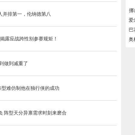
挪
四人并排第一，伦纳德第八
特揭露应战跨性别参赛规矩！
说到做到减重了
现阵型难仿制他在独行侠的成功
0负 阵型天分异禀需求时刻来磨合