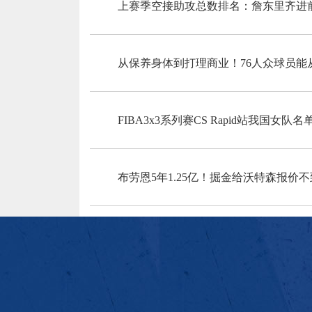
上赛季空接助攻总数排名：詹东里齐进前7
从保养身体到打理商业！76人众球员能
FIBA3x3系列赛CS Rapid站我国
布劳恩5年1.25亿！掘金给沃特森报价不