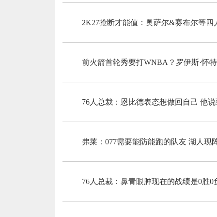
2K27抢断才能值：奥萨尔&赛布尔等
前火箭首轮秀要打WNBA？罗伊斯·怀
76人总裁：恩比德表态想做回自己 他
弗莱：077需要能防能跑的队友 湖人
76人总裁：鼻青眼肿现在的战绩是0胜