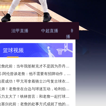
法甲直播
中超直播
韩篮甲直
N
播
篮球视频
老詹此前：当年我签耐克才不是因为乔丹，而是7年9000万天价合同
雷-阿伦曾谈老詹：他不需要有招牌动作，直接碾压对手就行
追星成功！甲亢哥拿着骑士23号复古球衣找詹姆斯要签名
迷弟！老詹坐在台边与球迷互动，哈利伯顿一脸崇拜地看着
压力太大了！铁林曾言：和老詹一起打球是馈赠，也是困扰
拉塞尔此前：老詹的处事方式成就了他的伟大，他是没有缺点的球员