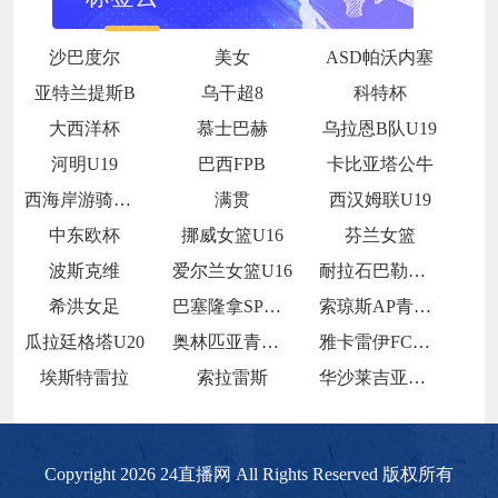
沙巴度尔
美女
ASD帕沃内塞
亚特兰提斯B
乌干超8
科特杯
大西洋杯
慕士巴赫
乌拉恩B队U19
河明U19
巴西FPB
卡比亚塔公牛
西海岸游骑兵女足
满贯
西汉姆联U19
中东欧杯
挪威女篮U16
芬兰女篮
波斯克维
爱尔兰女篮U16
耐拉石巴勒鲁普
希洪女足
巴塞隆拿SP青年队
索琼斯AP青年队
瓜拉廷格塔U20
奥林匹亚青年队
雅卡雷伊FCU20
埃斯特雷拉
索拉雷斯
华沙莱吉亚青年队
Copyright 2026 24直播网 All Rights Reserved 版权所有