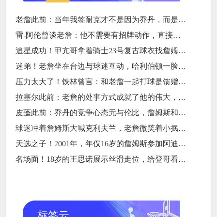
老詹此前：当年我签耐克才不是因为乔丹，而是7年9000万天价合同
雷-阿伦曾谈老詹：他不需要有招牌动作，直接碾压对手就行
追星成功！甲亢哥拿着骑士23号复古球衣找詹姆斯要签名
迷弟！老詹坐在台边与球迷互动，哈利伯顿一脸崇拜地看着
压力太大了！铁林曾言：和老詹一起打球是馈赠，也是困扰
拉塞尔此前：老詹的处事方式成就了他的伟大，他是没有缺点的球员
皮蓬此前：乔丹的竞争心态无与伦比，詹姆斯和他没有可比性
球迷冲着詹姆斯大喊克利夫兰，老詹微笑着小抿一口香槟
天选之子！2001年，年仅16岁的詹姆斯参加阿迪达斯的训练营
名场面！18岁的王思诺展示丝滑走位，给登哥看得一愣一愣的
标签云