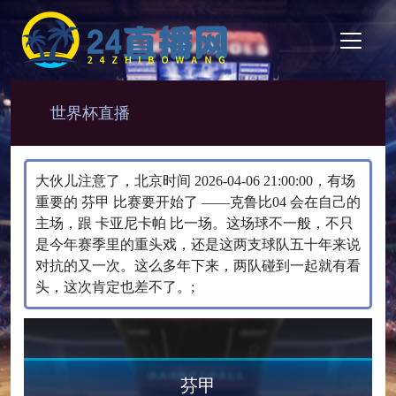
世界杯直播
大伙儿注意了，北京时间 2026-04-06 21:00:00，有场
重要的 芬甲 比赛要开始了 ——克鲁比04 会在自己的
主场，跟 卡亚尼卡帕 比一场。​这场球不一般，不只
是今年赛季里的重头戏，还是这两支球队五十年来说
对抗的又一次。这么多年下来，两队碰到一起就有看
头，这次肯定也差不了。;
芬甲