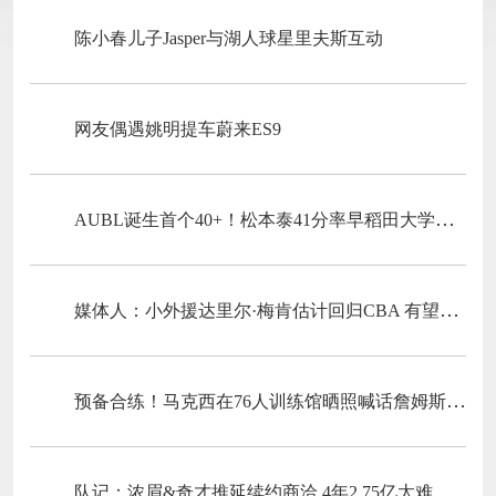
陈小春儿子Jasper与湖人球星里夫斯互动
网友偶遇姚明提车蔚来ES9
AUBL诞生首个40+！松本泰41分率早稻田大学晋级四强！
媒体人：小外援达里尔·梅肯估计回归CBA 有望加盟福建男篮
预备合练！马克西在76人训练馆晒照喊话詹姆斯：我比你们来得早
队记：浓眉&奇才推延续约商洽 4年2.75亿太难给 下一年截止日成要害