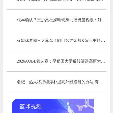
根本确认？王少杰社媒晒现身北控男篮视频：好久不见
火箭休赛期三大悬念！阿门续约金额&范弗里特状况&威少加盟？
2026AUBL筛选赛：早稻田大学反转筛选高丽大学 松本秦41分创纪录
名记：热火将持续淳朴提高外线投射的办法 有意比尔&德罗赞&克莱
篮球视频