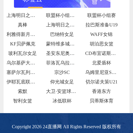
上海明日之星冠军杯小组赛B组
联盟杯小组赛第1轮
联盟杯小组赛
真棒
上海明日之星冠军杯小组赛A组
拉巴斯准备U19
利雅得新月女足
巴纳特女足
WAFF女锦
KF贝萨佩克
蒙特维多城图尔克后备
胡泊思女篮
玻利瓦尔女足
圣安东尼奥布鲁布鲁女足
CD布宜诺斯艾利斯FC
乌尔基萨大学女足
菲洛瓦乌拉斯FC
北爱盾杯
塞萨尔瓦列霍后备队
宗沙SC
乌姆里尼亚SCC
伊耶瓦底联女足
仰光城女足
切尔诺夫策U21
索默
大卫·安篮球学院
香港东方
智利女篮
冰低联杯
贝蒂斯体育
Copyright 2026 24直播网 All Rights Reserved 版权所有