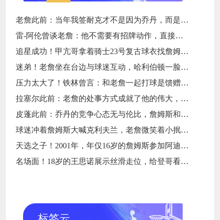
老詹此前：当年我签耐克才不是因为乔丹，而是7年9000万天价合同
雷-阿伦曾谈老詹：他不需要有招牌动作，直接碾压对手就行
追星成功！甲亢哥拿着骑士23号复古球衣找詹姆斯要签名
迷弟！老詹坐在台边与球迷互动，哈利伯顿一脸崇拜地看着
压力太大了！铁林曾言：和老詹一起打球是馈赠，也是困扰
拉塞尔此前：老詹的处事方式成就了他的伟大，他是没有缺点的球员
皮蓬此前：乔丹的竞争心态无与伦比，詹姆斯和他没有可比性
球迷冲着詹姆斯大喊克利夫兰，老詹微笑着小抿一口香槟
天选之子！2001年，年仅16岁的詹姆斯参加阿迪达斯的训练营
名场面！18岁的王思诺展示丝滑走位，给登哥看得一愣一愣的
标签云