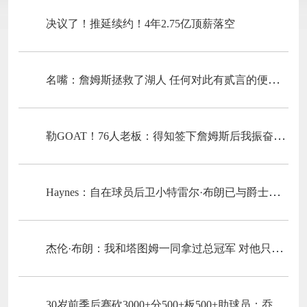
决议了！推延续约！4年2.75亿顶薪落空
名嘴：詹姆斯拯救了湖人 任何对此有贰言的便是底子不明白球
勒GOAT！76人老板：得知签下詹姆斯后我振奋到中止与萧华的会议
Haynes：自在球员后卫小特雷尔·布朗已与爵士达到签约协议
杰伦·布朗：我和塔图姆一同拿过总冠军 对他只要尊重
30岁前季后赛砍3000+分500+板500+助球员：乔丹 LBJ 科比 KD 獭兔