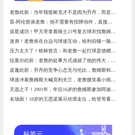
老詹此前：当年我签耐克才不是因为乔丹，而是7年9000万天价合同
雷-阿伦曾谈老詹：他不需要有招牌动作，直接碾压对手就行
追星成功！甲亢哥拿着骑士23号复古球衣找詹姆斯要签名
迷弟！老詹坐在台边与球迷互动，哈利伯顿一脸崇拜地看着
压力太大了！铁林曾言：和老詹一起打球是馈赠，也是困扰
拉塞尔此前：老詹的处事方式成就了他的伟大，他是没有缺点的球员
皮蓬此前：乔丹的竞争心态无与伦比，詹姆斯和他没有可比性
球迷冲着詹姆斯大喊克利夫兰，老詹微笑着小抿一口香槟
天选之子！2001年，年仅16岁的詹姆斯参加阿迪达斯的训练营
名场面！18岁的王思诺展示丝滑走位，给登哥看得一愣一愣的
标签云