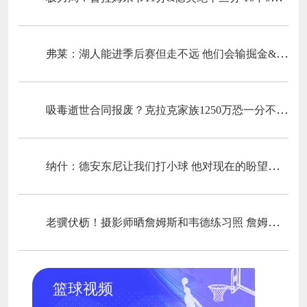
弗莱：湖人能进季后赛但走不远 他们会输掘金&森林狼&雷霆&火箭
吸毒逝世合同报废？克拉克家族1250万恐一分不得？灰熊老板解套？
纳什：德安东尼让我们打小球 他对现在的盼望有很大的影响
老骥伏枥！摄影师晒詹姆斯和韦德练习照 詹姆斯场边笑容满面
篮球视频