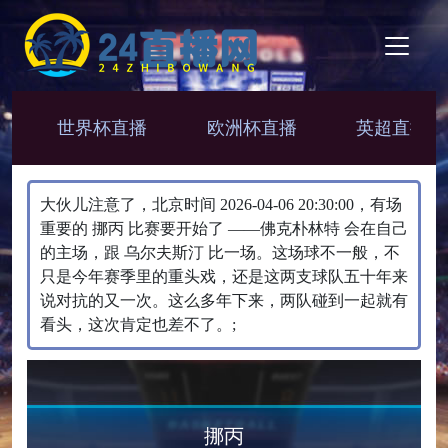
世界杯直播
欧洲杯直播
英超直播
大伙儿注意了，北京时间 2026-04-06 20:30:00，有场
重要的 挪丙 比赛要开始了 ——佛克朴林特 会在自己
的主场，跟 乌尔夫斯汀 比一场。​这场球不一般，不
只是今年赛季里的重头戏，还是这两支球队五十年来
说对抗的又一次。这么多年下来，两队碰到一起就有
看头，这次肯定也差不了。;
挪丙