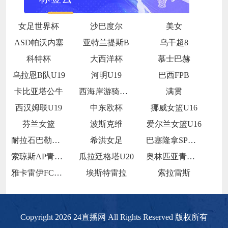
女足世界杯
沙巴度尔
美女
ASD帕沃内塞
亚特兰提斯B
乌干超8
科特杯
大西洋杯
慕士巴赫
乌拉恩B队U19
河明U19
巴西FPB
卡比亚塔公牛
西海岸游骑兵女足
满贯
西汉姆联U19
中东欧杯
挪威女篮U16
芬兰女篮
波斯克维
爱尔兰女篮U16
耐拉石巴勒鲁普
希洪女足
巴塞隆拿SP青年队
索琼斯AP青年队
瓜拉廷格塔U20
奥林匹亚青年队
雅卡雷伊FCU20
埃斯特雷拉
索拉雷斯
Copyright 2026 24直播网 All Rights Reserved 版权所有