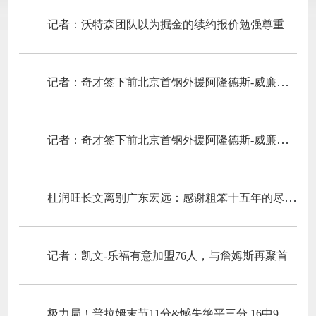
记者：沃特森团队以为掘金的续约报价勉强尊重
记者：奇才签下前北京首钢外援阿隆德斯-威廉姆斯
记者：奇才签下前北京首钢外援阿隆德斯-威廉姆斯
杜润旺长文离别广东宏远：感谢粗笨十五年的尽心培育与容纳
记者：凯文-乐福有意加盟76人，与詹姆斯再聚首
极力局！普拉姆末节11分&憾失绝平三分 16中9空砍全场最高25分