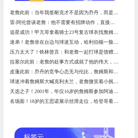
老詹此前：当年我签耐克才不是因为乔丹，而是7年9000万天价合同
雷-阿伦曾谈老詹：他不需要有招牌动作，直接碾压对手就行
追星成功！甲亢哥拿着骑士23号复古球衣找詹姆斯要签名
迷弟！老詹坐在台边与球迷互动，哈利伯顿一脸崇拜地看着
压力太大了！铁林曾言：和老詹一起打球是馈赠，也是困扰
拉塞尔此前：老詹的处事方式成就了他的伟大，他是没有缺点的球员
皮蓬此前：乔丹的竞争心态无与伦比，詹姆斯和他没有可比性
球迷冲着詹姆斯大喊克利夫兰，老詹微笑着小抿一口香槟
天选之子！2001年，年仅16岁的詹姆斯参加阿迪达斯的训练营
名场面！18岁的王思诺展示丝滑走位，给登哥看得一愣一愣的
标签云