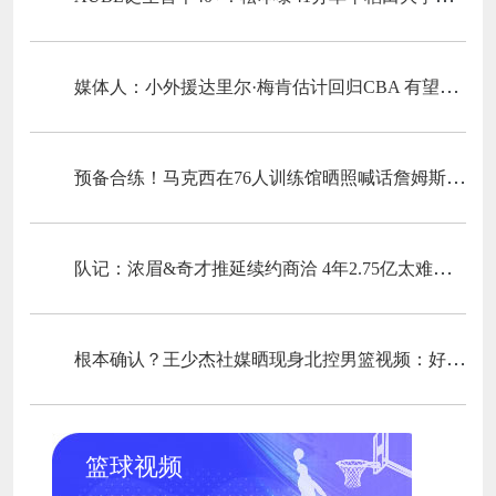
媒体人：小外援达里尔·梅肯估计回归CBA 有望加盟福建男篮
预备合练！马克西在76人训练馆晒照喊话詹姆斯：我比你们来得早
队记：浓眉&奇才推延续约商洽 4年2.75亿太难给 下一年截止日成要害
根本确认？王少杰社媒晒现身北控男篮视频：好久不见
篮球视频