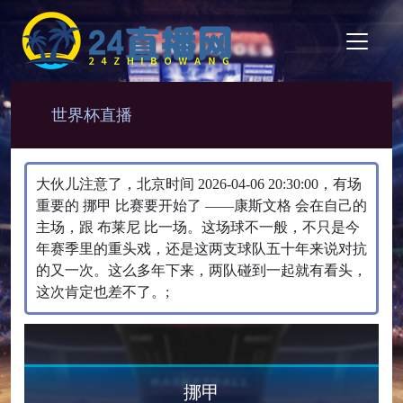
世界杯直播
大伙儿注意了，北京时间 2026-04-06 20:30:00，有场
重要的 挪甲 比赛要开始了 ——康斯文格 会在自己的
主场，跟 布莱尼 比一场。​这场球不一般，不只是今
年赛季里的重头戏，还是这两支球队五十年来说对抗
的又一次。这么多年下来，两队碰到一起就有看头，
这次肯定也差不了。;
挪甲