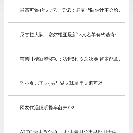
最高可签4年2.7亿！美记：尼克斯队估计不会给唐斯供给全额顶薪
尼古拉大队！塞尔维亚最新18人名单有约基奇/约维奇等7个叫尼古拉
韦德吐槽新增奖项：我进5过次总决赛 肯定能拿一两个东决MVP
陈小春儿子Jasper与湖人球星里夫斯互动
网友偶遇姚明提车蔚来ES9
AUBL诞生首个40+！松本泰41分率早稻田大学晋级四强！