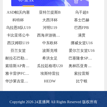
ASD帕沃内塞
亚特兰提斯B
乌干超8
科特杯
大西洋杯
慕士巴赫
乌拉恩B队U19
河明U19
巴西FPB
卡比亚塔公牛
西海岸游骑兵女足
满贯
西汉姆联U19
中东欧杯
挪威女篮U16
芬兰女篮
波斯克维
爱尔兰女篮U16
耐拉石巴勒鲁普
希洪女足
巴塞隆拿SP青年队
索琼斯AP青年队
瓜拉廷格塔U20
奥林匹亚青年队
雅卡雷伊FCU20
埃斯特雷拉
索拉雷斯
华沙莱吉亚青年队
HEDW
比宁根
Copyright 2026 24直播网 All Rights Reserved 版权所有