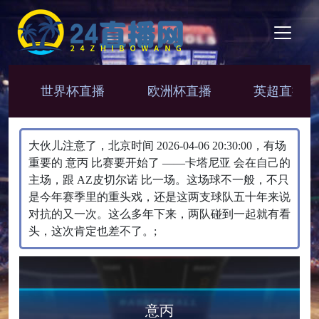
世界杯直播
欧洲杯直播
英超直播
大伙儿注意了，北京时间 2026-04-06 20:30:00，有场
重要的 意丙 比赛要开始了 ——卡塔尼亚 会在自己的
主场，跟 AZ皮切尔诺 比一场。​这场球不一般，不只
是今年赛季里的重头戏，还是这两支球队五十年来说
对抗的又一次。这么多年下来，两队碰到一起就有看
头，这次肯定也差不了。;
意丙