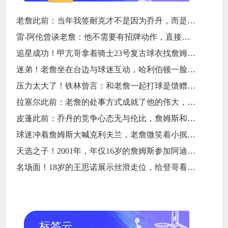
老詹此前：当年我签耐克才不是因为乔丹，而是7年9000万天价合同
雷-阿伦曾谈老詹：他不需要有招牌动作，直接碾压对手就行
追星成功！甲亢哥拿着骑士23号复古球衣找詹姆斯要签名
迷弟！老詹坐在台边与球迷互动，哈利伯顿一脸崇拜地看着
压力太大了！铁林曾言：和老詹一起打球是馈赠，也是困扰
拉塞尔此前：老詹的处事方式成就了他的伟大，他是没有缺点的球员
皮蓬此前：乔丹的竞争心态无与伦比，詹姆斯和他没有可比性
球迷冲着詹姆斯大喊克利夫兰，老詹微笑着小抿一口香槟
天选之子！2001年，年仅16岁的詹姆斯参加阿迪达斯的训练营
名场面！18岁的王思诺展示丝滑走位，给登哥看得一愣一愣的
标签云