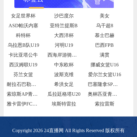
女足世界杯
沙巴度尔
美女
ASD帕沃内塞
亚特兰提斯B
乌干超8
科特杯
大西洋杯
慕士巴赫
乌拉恩B队U19
河明U19
巴西FPB
卡比亚塔公牛
西海岸游骑兵女足
满贯
西汉姆联U19
中东欧杯
挪威女篮U16
芬兰女篮
波斯克维
爱尔兰女篮U16
耐拉石巴勒鲁普
希洪女足
巴塞隆拿SP青年队
索琼斯AP青年队
瓜拉廷格塔U20
奥林匹亚青年队
雅卡雷伊FCU20
埃斯特雷拉
索拉雷斯
Copyright 2026 24直播网 All Rights Reserved 版权所有