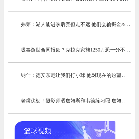
弗莱：湖人能进季后赛但走不远 他们会输掘金&森林狼&雷霆&火箭
吸毒逝世合同报废？克拉克家族1250万恐一分不得？灰熊老板解套？
纳什：德安东尼让我们打小球 他对现在的盼望有很大的影响
老骥伏枥！摄影师晒詹姆斯和韦德练习照 詹姆斯场边笑容满面
篮球视频