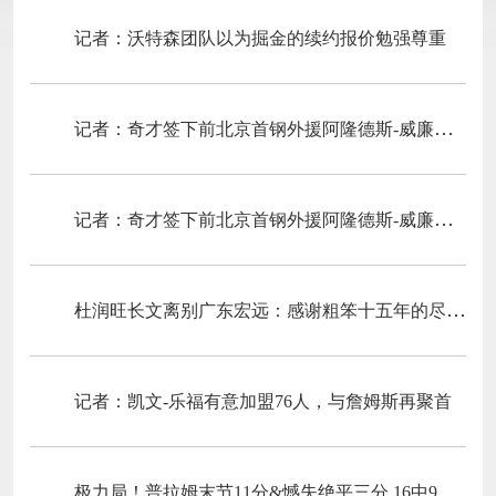
记者：沃特森团队以为掘金的续约报价勉强尊重
记者：奇才签下前北京首钢外援阿隆德斯-威廉姆斯
记者：奇才签下前北京首钢外援阿隆德斯-威廉姆斯
杜润旺长文离别广东宏远：感谢粗笨十五年的尽心培育与容纳
记者：凯文-乐福有意加盟76人，与詹姆斯再聚首
极力局！普拉姆末节11分&憾失绝平三分 16中9空砍全场最高25分