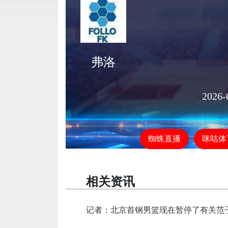
弗洛
2026-
蜘蛛直播
咪咕体
相关资讯
记者：北京首钢男篮现在暂停了有关范