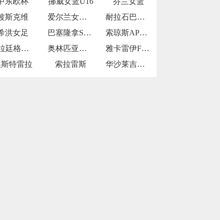
中东欧杯
挪威女篮U16
芬兰女篮
波斯克维
爱尔兰女篮U16
耐拉石巴勒鲁普
希洪女足
巴塞隆拿SP青年队
索琼斯AP青年队
瓜拉廷格塔U20
奥林匹亚青年队
雅卡雷伊FCU20
埃斯特雷拉
索拉雷斯
华沙莱吉亚青年队