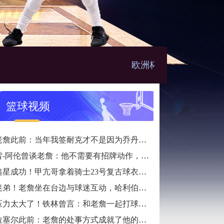
欧洲杯直播
篮球视频
老詹此前：当年我签耐克才不是因为乔丹，而是7年9000万天价合同
雷-阿伦曾谈老詹：他不需要有招牌动作，直接碾压对手就行
追星成功！甲亢哥拿着骑士23号复古球衣找詹姆斯要签名
迷弟！老詹坐在台边与球迷互动，哈利伯顿一脸崇拜地看着
压力太大了！铁林曾言：和老詹一起打球是馈赠，也是困扰
拉塞尔此前：老詹的处事方式成就了他的伟大，他是没有缺点的球员