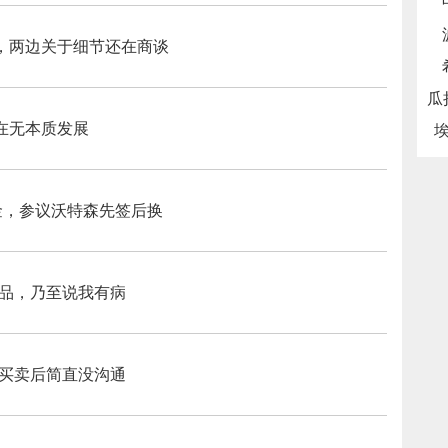
，两边关于细节还在商谈
在无本质发展
掘金，参议沃特森先签后换
人品，乃至说我有病
，买卖后简直没沟通