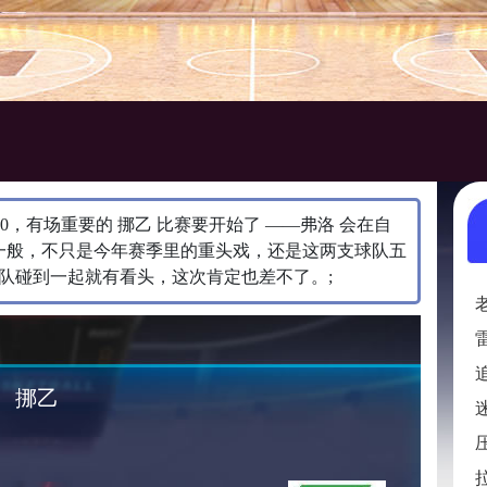
:00:00，有场重要的 挪乙 比赛要开始了 ——弗洛 会在自
不一般，不只是今年赛季里的重头戏，还是这两支球队五
队碰到一起就有看头，这次肯定也差不了。;
挪乙