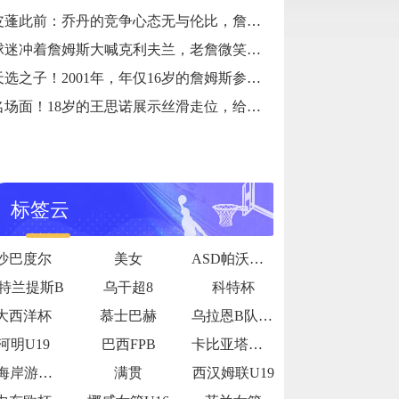
皮蓬此前：乔丹的竞争心态无与伦比，詹姆斯和他没有可比性
球迷冲着詹姆斯大喊克利夫兰，老詹微笑着小抿一口香槟
天选之子！2001年，年仅16岁的詹姆斯参加阿迪达斯的训练营
名场面！18岁的王思诺展示丝滑走位，给登哥看得一愣一愣的
标签云
沙巴度尔
美女
ASD帕沃内塞
特兰提斯B
乌干超8
科特杯
大西洋杯
慕士巴赫
乌拉恩B队U19
河明U19
巴西FPB
卡比亚塔公牛
西海岸游骑兵女足
满贯
西汉姆联U19