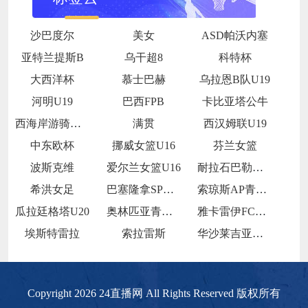
沙巴度尔
美女
ASD帕沃内塞
亚特兰提斯B
乌干超8
科特杯
大西洋杯
慕士巴赫
乌拉恩B队U19
河明U19
巴西FPB
卡比亚塔公牛
西海岸游骑兵女足
满贯
西汉姆联U19
中东欧杯
挪威女篮U16
芬兰女篮
波斯克维
爱尔兰女篮U16
耐拉石巴勒鲁普
希洪女足
巴塞隆拿SP青年队
索琼斯AP青年队
瓜拉廷格塔U20
奥林匹亚青年队
雅卡雷伊FCU20
埃斯特雷拉
索拉雷斯
华沙莱吉亚青年队
Copyright 2026 24直播网 All Rights Reserved 版权所有