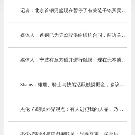
记者：北京首钢男篮现在暂停了有关范子铭买卖的操作
媒体人：首钢已为陈盈骏供给续约合同，两边关于细节还在商谈
媒体人：宁波有意方硕并进行触摸，现在无本质发展
Shams：雄鹿、骑士与快船活跃触摸掘金，参议沃特森先签后换
杰伦-布朗谈外界观点：有人进犯我的人品，乃至说我有病
杰伦-布朗谈与塔图姆联系：只要尊重，买卖后简直没沟通