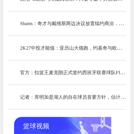
Shams：奇才与戴维斯两边决议放置续约商洽，待惯例赛后再议
2K27中投才能值：亚历山大领跑，约基奇与欧文排列二三
官方：扣篮王麦克朗正式签约西班牙联赛球队FIATC赫罗纳
记者：库明加是湖人的自在球员首要方针，估计很快会有发展
篮球视频