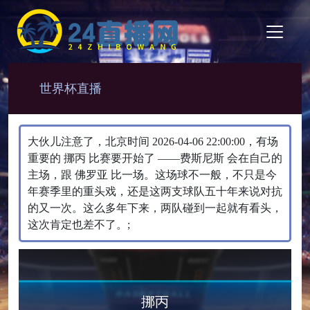
世界杯直播
大伙儿注意了，北京时间 2026-04-06 22:00:00，有场
重要的 挪丙 比赛要开始了 ——费斯尼斯 会在自己的
主场，跟 佛罗亚 比一场。​这场球不一般，不只是今
年赛季里的重头戏，还是这两支球队五十年来说对抗
的又一次。这么多年下来，两队碰到一起就有看头，
这次肯定也差不了。;
挪丙