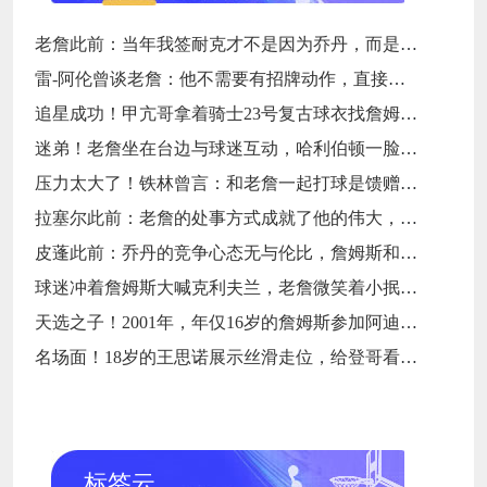
老詹此前：当年我签耐克才不是因为乔丹，而是7年9000万天价合同
雷-阿伦曾谈老詹：他不需要有招牌动作，直接碾压对手就行
追星成功！甲亢哥拿着骑士23号复古球衣找詹姆斯要签名
迷弟！老詹坐在台边与球迷互动，哈利伯顿一脸崇拜地看着
压力太大了！铁林曾言：和老詹一起打球是馈赠，也是困扰
拉塞尔此前：老詹的处事方式成就了他的伟大，他是没有缺点的球员
皮蓬此前：乔丹的竞争心态无与伦比，詹姆斯和他没有可比性
球迷冲着詹姆斯大喊克利夫兰，老詹微笑着小抿一口香槟
天选之子！2001年，年仅16岁的詹姆斯参加阿迪达斯的训练营
名场面！18岁的王思诺展示丝滑走位，给登哥看得一愣一愣的
标签云