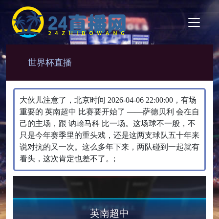
世界杯直播
大伙儿注意了，北京时间 2026-04-06 22:00:00，有场
重要的 英南超中 比赛要开始了 ——萨德贝利 会在自
己的主场，跟 讷翰马科 比一场。​这场球不一般，不
只是今年赛季里的重头戏，还是这两支球队五十年来
说对抗的又一次。这么多年下来，两队碰到一起就有
看头，这次肯定也差不了。;
英南超中