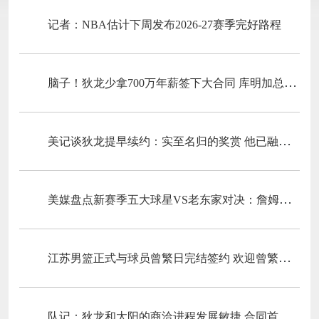
记者：NBA估计下周发布2026-27赛季完好路程
脑子！狄龙少拿700万年薪签下大合同 库明加总是多要500万仍失业
美记谈狄龙提早续约：实至名归的奖赏 他已融入球队中心阵型&文明
美媒盘点新赛季五大球星VS老东家对决：詹姆斯、字母哥领衔
江苏男篮正式与球员曾繁日完结签约 欢迎曾繁日参加肯帝亚大家庭
队记：狄龙和太阳的商洽进程发展敏捷 合同首年薪资略高于2200万