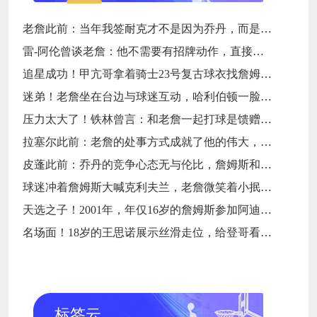
老詹此前：当年我签耐克才不是因为乔丹，而是7年9000万天价合同
雷-阿伦曾谈老詹：他不需要有招牌动作，直接碾压对手就行
追星成功！甲亢哥拿着骑士23号复古球衣找詹姆斯要签名
迷弟！老詹坐在台边与球迷互动，哈利伯顿一脸崇拜地看着
压力太大了！铁林曾言：和老詹一起打球是馈赠，也是困扰
拉塞尔此前：老詹的处事方式成就了他的伟大，他是没有缺点的球员
皮蓬此前：乔丹的竞争心态无与伦比，詹姆斯和他没有可比性
球迷冲着詹姆斯大喊克利夫兰，老詹微笑着小抿一口香槟
天选之子！2001年，年仅16岁的詹姆斯参加阿迪达斯的训练营
名场面！18岁的王思诺展示丝滑走位，给登哥看得一愣一愣的
标签云