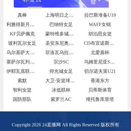
真棒
上海明日之星冠军杯小组赛A组
拉巴斯准备U19
利雅得新月女足
巴纳特女足
WAFF女锦
KF贝萨佩克
蒙特维多城图尔克后备
胡泊思女篮
玻利瓦尔女足
圣安东尼奥布鲁布鲁女足
CD布宜诺斯艾利斯FC
乌尔基萨大学女足
菲洛瓦乌拉斯FC
北爱盾杯
塞萨尔瓦列霍后备队
宗沙SC
乌姆里尼亚SCC
伊耶瓦底联女足
仰光城女足
切尔诺夫策U21
索默
大卫·安篮球学院
香港东方
智利女篮
冰低联杯
贝蒂斯体育
国防部队
紫罗兰AC
维托鲁库里塔
Copyright 2026 24直播网 All Rights Reserved 版权所有