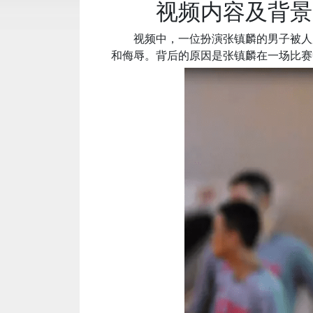
视频内容及背景
视频中，一位扮演张镇麟的男子被人用
和侮辱。背后的原因是张镇麟在一场比赛