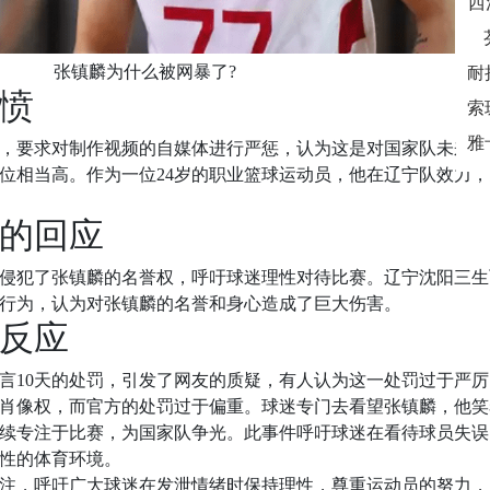
西
张镇麟为什么被网暴了?
愤
要求对制作视频的自媒体进行严惩，认为这是对国家队未来的
位相当高。作为一位24岁的职业篮球运动员，他在辽宁队效力
的回应
犯了张镇麟的名誉权，呼吁球迷理性对待比赛。辽宁沈阳三生
行为，认为对张镇麟的名誉和身心造成了巨大伤害。
反应
10天的处罚，引发了网友的质疑，有人认为这一处罚过于严厉
肖像权，而官方的处罚过于偏重。球迷专门去看望张镇麟，他笑
续专注于比赛，为国家队争光。此事件呼吁球迷在看待球员失误
性的体育环境。
，呼吁广大球迷在发泄情绪时保持理性，尊重运动员的努力，