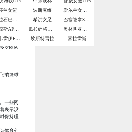
汉姆联U19
中东欧杯
挪威女篮U16
芬兰女篮
波斯克维
爱尔兰女篮U16
耐拉石巴勒鲁普
希洪女足
巴塞隆拿SP青年队
索琼斯AP青年队
瓜拉廷格塔U20
奥林匹亚青年队
雅卡雷伊FCU20
埃斯特雷拉
索拉雷斯
侮辱。有
，多次随队
飞豹篮球
。一些网
着表示没
时保持理
为体育创