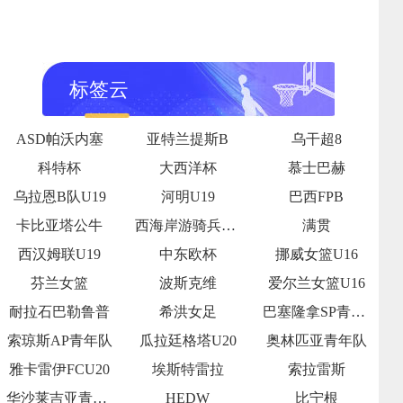
标签云
ASD帕沃内塞
亚特兰提斯B
乌干超8
科特杯
大西洋杯
慕士巴赫
乌拉恩B队U19
河明U19
巴西FPB
卡比亚塔公牛
西海岸游骑兵女足
满贯
西汉姆联U19
中东欧杯
挪威女篮U16
芬兰女篮
波斯克维
爱尔兰女篮U16
耐拉石巴勒鲁普
希洪女足
巴塞隆拿SP青年队
索琼斯AP青年队
瓜拉廷格塔U20
奥林匹亚青年队
雅卡雷伊FCU20
埃斯特雷拉
索拉雷斯
华沙莱吉亚青年队
HEDW
比宁根