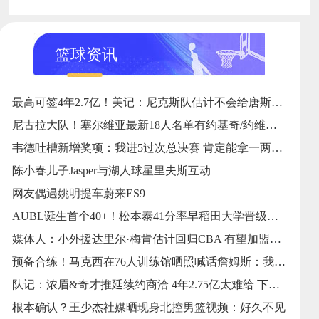
篮球资讯
最高可签4年2.7亿！美记：尼克斯队估计不会给唐斯供给全额顶薪
尼古拉大队！塞尔维亚最新18人名单有约基奇/约维奇等7个叫尼古拉
韦德吐槽新增奖项：我进5过次总决赛 肯定能拿一两个东决MVP
陈小春儿子Jasper与湖人球星里夫斯互动
网友偶遇姚明提车蔚来ES9
AUBL诞生首个40+！松本泰41分率早稻田大学晋级四强！
媒体人：小外援达里尔·梅肯估计回归CBA 有望加盟福建男篮
预备合练！马克西在76人训练馆晒照喊话詹姆斯：我比你们来得早
队记：浓眉&奇才推延续约商洽 4年2.75亿太难给 下一年截止日成要害
根本确认？王少杰社媒晒现身北控男篮视频：好久不见