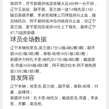
第四节，开节新疆持续进攻哑火近4分钟一分不得，
辽宁王岚嵚、鄢手骐、莫兰德一波7-0领先至13分，
随后新疆齐麟、李炎哲相继上罚球线得分止血，随
后纳托尔、阿不都持续冲击内线得分止血，但辽宁
莫兰德、姜宇星回应保持10分上下领先，最终辽宁
87-75战胜新疆.
球员全场数据
辽宁本钢埃里克-莫兰德17分12板4助2断3帽，鄢手
骐16分2板3助2断，泰勒-哈维16分1板1助1断；
新疆伊力特扎卡里-纳托尔17分3板4助2断，戴德里
克-劳森16分6板4助1断，阿不都沙拉木-阿不都热西
提13分2板1助1断。
首发阵容
辽宁本钢：埃里克-莫兰德，鄢手骐，泰勒-哈维，付
豪，赵继伟；
新疆伊力特：扎卡里-纳托尔，戴德里克-劳森，李炎
哲，齐麟，葛浩然。