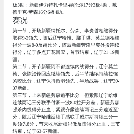
板3助；新疆伊力特扎卡里-纳托尔17分3板4助，戴
德里克-劳森16分6板4助。
赛况
第一节，开场新疆纳托尔、劳森、李炎哲相继得分
取得9-2领先，随后辽宁哈维、鄢手骐、莫兰德相继
得分一波8-0反超比分，随后新疆劳森里突外投连续
得分，辽宁多点开花回应，首节结束，辽宁21-19新
疆。
第二节，开节新疆阿不都连续内线得分，辽宁莫兰
德、张陈治锋回应继续领先，后半节继续持续拉锯
紧咬比分，辽宁保持微弱领先，半场战罢，辽宁39-
37新疆。
第三节，上来新疆劳森追平比分，但紧跟辽宁哈维
连续两记三分联手付豪一波8-0拉开分差，新疆劳森
强杀内线得分止血，紧跟齐麟连续两记三分迫近至1
分，随后辽宁哈维延续手感联手威尔斯持续三分一
度领先8分，节末收尾新疆冯傲反击得分止血，三节
结束，辽宁63-57新疆。