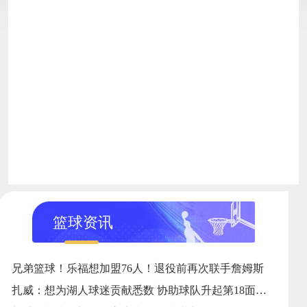
篮球资讯
兄弟篮球！乐福想加盟76人！退役前再次联手詹姆斯
扎威：想为湖人球迷贡献悉数 协助球队升起第18面冠军旗号