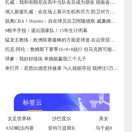
扎威：我和布朗尼在高中当队友后成为朋友 很振奋能再次并肩作战
湖人新援扎威：会在场上展示生机和尽力 防卫对方最好的球员
脱离CBA！Haynes：自在球员后卫阿隆德斯·威廉姆斯签约奇才
9根半手指！退出国家队！15年生计闭幕
猛龙主教练：欧洲联赛最棒的方面是球迷 在运营层面还有提高空间
托尼·阿伦：詹姆斯下赛季16+8+8就行 但马克西可能要放权了
球爹：我好好练练 单挑能赢我三个儿子
单打乔：若恩比德坚持健康 76人就能夺冠 我押注5万美元
标签云
女足世界杯
沙巴度尔
美女
ASD帕沃内塞
亚特兰提斯B
乌干超8