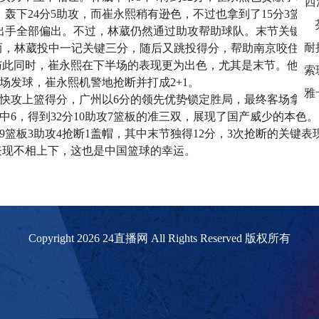
西
，轰下24分5助攻，而崔永熙稍有逊色，不过也拿到了15分3篮板
出手全部偏出。不过，林葳仍然通过助攻帮助球队。末节关键时
然而，林葳投中一记关键三分，随后又跳投得分，帮助南京咬住了
与此同时，崔永熙在下半场的表现更为出色，尤其是末节。他独得
场发球，崔永熙机警地抢断并打成2+1。
快攻上篮得分，广州以6分的领先优势锁定胜局，最终客场拿下比
1中6，得到32分10助攻7篮板的准三双，展现了国产威少的本色。
分9篮板3助攻4抢断1盖帽，其中末节独得12分，3次抢断的关键表
表现不相上下，这也是中国篮球的幸运。
Copyright 2026 24直播网 All Rights Reserved 版权所有