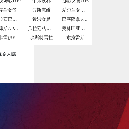
汉姆联U19
中东欧杯
挪威女篮U16
。
芬兰女篮
波斯克维
爱尔兰女篮U16
刻，广州打
耐拉石巴勒鲁普
希洪女足
巴塞隆拿SP青年队
比分。
12分，比
索琼斯AP青年队
瓜拉廷格塔U20
奥林匹亚青年队
雅卡雷伊FCU20
埃斯特雷拉
索拉雷斯
赛。 全
现令人瞩