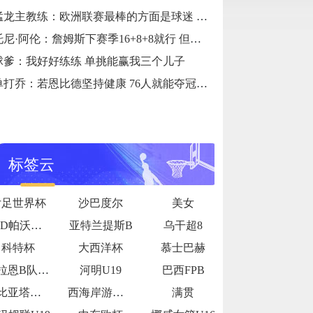
猛龙主教练：欧洲联赛最棒的方面是球迷 在运营层面还有提高空间
托尼·阿伦：詹姆斯下赛季16+8+8就行 但马克西可能要放权了
球爹：我好好练练 单挑能赢我三个儿子
单打乔：若恩比德坚持健康 76人就能夺冠 我押注5万美元
标签云
女足世界杯
沙巴度尔
美女
ASD帕沃内塞
亚特兰提斯B
乌干超8
科特杯
大西洋杯
慕士巴赫
演了一场精
乌拉恩B队U19
河明U19
巴西FPB
未来希望的
卡比亚塔公牛
西海岸游骑兵女足
满贯
分。上半场