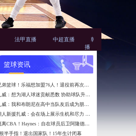
法甲直播
中超直播
韩篮甲直
N
播
篮球资讯
兄弟篮球！乐福想加盟76人！退役前再次联手詹姆斯
扎威：想为湖人球迷贡献悉数 协助球队升起第18面冠军旗号
扎威：我和布朗尼在高中当队友后成为朋友 很振奋能再次并肩作战
湖人新援扎威：会在场上展示生机和尽力 防卫对方最好的球员
脱离CBA！Haynes：自在球员后卫阿隆德斯·威廉姆斯签约奇才
9根半手指！退出国家队！15年生计闭幕