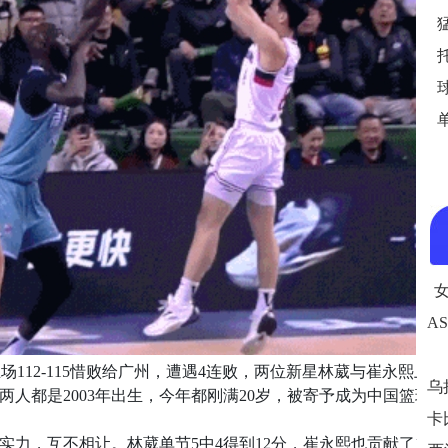
主场112-115惜败给广州，遭遇4连败，两位新星林葳与崔永熙上
人都是2003年出生，今年都刚满20岁，被寄予成为中国篮球
力，互不相让。林葳单节5中4得到12分，崔永熙也贡献了11