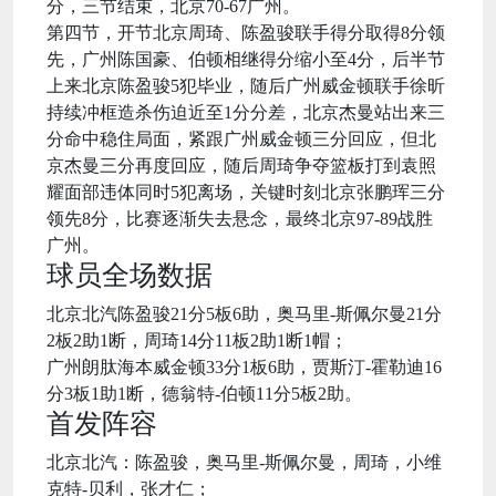
分，三节结束，北京70-67广州。
第四节，开节北京周琦、陈盈骏联手得分取得8分领
先，广州陈国豪、伯顿相继得分缩小至4分，后半节
上来北京陈盈骏5犯毕业，随后广州威金顿联手徐昕
持续冲框造杀伤迫近至1分分差，北京杰曼站出来三
分命中稳住局面，紧跟广州威金顿三分回应，但北
京杰曼三分再度回应，随后周琦争夺篮板打到袁照
耀面部违体同时5犯离场，关键时刻北京张鹏珲三分
领先8分，比赛逐渐失去悬念，最终北京97-89战胜
广州。
球员全场数据
北京北汽陈盈骏21分5板6助，奥马里-斯佩尔曼21分
2板2助1断，周琦14分11板2助1断1帽；
广州朗肽海本威金顿33分1板6助，贾斯汀-霍勒迪16
分3板1助1断，德翁特-伯顿11分5板2助。
首发阵容
北京北汽：陈盈骏，奥马里-斯佩尔曼，周琦，小维
克特-贝利，张才仁；