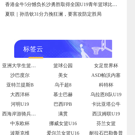
香港金牛5分憾负长沙勇胜取得全国U19青年篮球比赛第六名
夏联｜孙浩钦31分力挽狂澜，要害攻防定胜局
标签云
亚洲大学生篮球联赛半决赛
篮球公园
女足世界杯
沙巴度尔
美女
ASD帕沃内塞
亚特兰提斯B
乌干超8
科特杯
大西洋杯
慕士巴赫
乌拉恩B队U19
河明U19
巴西FPB
卡比亚塔公牛
西海岸游骑兵女足
满贯
西汉姆联U19
中东欧杯
挪威女篮U16
芬兰女篮
波斯克维
爱尔兰女篮U16
耐拉石巴勒鲁普