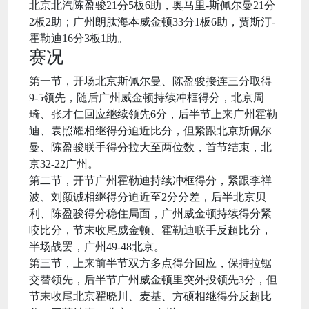
北京北汽陈盈骏21分5板6助，奥马里-斯佩尔曼21分
2板2助；广州朗肽海本威金顿33分1板6助，贾斯汀-
霍勒迪16分3板1助。
赛况
第一节，开场北京斯佩尔曼、陈盈骏接连三分取得
9-5领先，随后广州威金顿持续冲框得分，北京周
琦、张才仁回应继续领先6分，后半节上来广州霍勒
迪、袁照耀相继得分迫近比分，但紧跟北京斯佩尔
曼、陈盈骏联手得分拉大至两位数，首节结束，北
京32-22广州。
第二节，开节广州霍勒迪持续冲框得分，紧跟李祥
波、刘颜诚相继得分迫近至2分分差，后半北京贝
利、陈盈骏得分稳住局面，广州威金顿持续得分紧
咬比分，节末收尾威金顿、霍勒迪联手反超比分，
半场战罢，广州49-48北京。
第三节，上来前半节双方多点得分回应，保持拉锯
交替领先，后半节广州威金顿里突外投领先3分，但
节末收尾北京翟晓川、麦基、方硕相继得分反超比