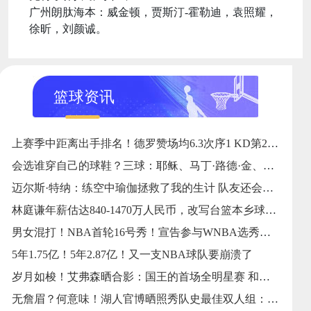
广州朗肽海本：威金顿，贾斯汀-霍勒迪，袁照耀，
徐昕，刘颜诚。
篮球资讯
上赛季中距离出手排名！德罗赞场均6.3次序1 KD第2 英格拉姆第3
会选谁穿自己的球鞋？三球：耶稣、马丁·路德·金、马尔科姆·X
迈尔斯·特纳：练空中瑜伽拯救了我的生计 队友还会戏弄我练这个
林庭谦年薪估达840-1470万人民币，改写台篮本乡球员薪资纪录
男女混打！NBA首轮16号秀！宣告参与WNBA选秀大会
5年1.75亿！5年2.87亿！又一支NBA球队要崩溃了
岁月如梭！艾弗森晒合影：国王的首场全明星赛 和他的老大哥同框
无詹眉？何意味！湖人官博晒照秀队史最佳双人组：OK、东里等当选