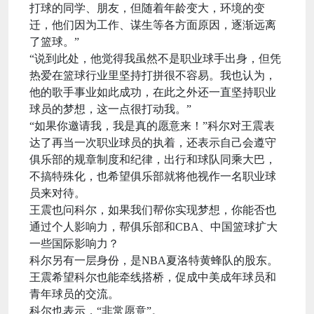
打球的同学、朋友，但随着年龄变大，环境的变
迁，他们因为工作、谋生等各方面原因，逐渐远离
了篮球。”
“说到此处，他觉得我虽然不是职业球手出身，但凭
热爱在篮球行业里坚持打拼很不容易。我也认为，
他的歌手事业如此成功，在此之外还一直坚持职业
球员的梦想，这一点很打动我。”
“如果你邀请我，我是真的愿意来！”科尔对王震表
达了再当一次职业球员的执着，还表示自己会遵守
俱乐部的规章制度和纪律，出行和球队同乘大巴，
不搞特殊化，也希望俱乐部就将他视作一名职业球
员来对待。
王震也问科尔，如果我们帮你实现梦想，你能否也
通过个人影响力，帮俱乐部和CBA、中国篮球扩大
一些国际影响力？
科尔另有一层身份，是NBA夏洛特黄蜂队的股东。
王震希望科尔也能牵线搭桥，促成中美成年球员和
青年球员的交流。
科尔也表示，“非常愿意”。