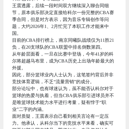
王震透露，后续一段时间双方继续深入聊合同细
节，原本俱乐部决定直接给科尔一份完整的CBA赛
季合同，但是对方表示，因为音乐专辑创作等问
题，大约2026年1、2月忙完了本职工作才能来中
国。
目前的CBA排行榜上，南京同曦队战绩仅为11胜21
负，在20支球队的CBA联盟中排名倒数第四。
从年龄层面看，一旦在比赛中登场，今年41岁的科
尔将超越马布里，成为CBA历史上出场年龄最大的
外援。
因此，部分篮球业内人士认为，这笔签约背后并非
竞技体育逻辑，不乏“流量营销”的成分。
部分论坛中，也有球迷认为，虽不能否认科尔对于
篮球的热爱与执着，但当CBA俱乐部引进球员并不
是唯篮球技术能力水平进行考量，疑有悖于“职
业”二字的内涵。
面对质疑，王震表示自己看到相关言论有一定压
力。他承认，从科尔当下的竞技水平来看，确实可