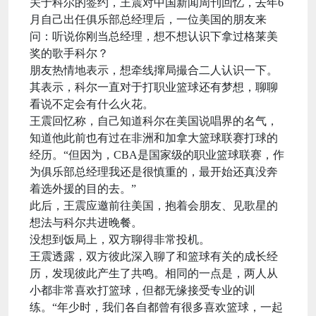
关于科尔的签约，王震对中国新闻周刊回忆，去年6
月自己出任俱乐部总经理后，一位美国的朋友来
问：听说你刚当总经理，想不想认识下拿过格莱美
奖的歌手科尔？
朋友热情地表示，想牵线撺局撮合二人认识一下。
其表示，科尔一直对于打职业篮球还有梦想，聊聊
看说不定会有什么火花。
王震回忆称，自己知道科尔在美国说唱界的名气，
知道他此前也有过在非洲和加拿大篮球联赛打球的
经历。“但因为，CBA是国家级的职业篮球联赛，作
为俱乐部总经理我还是很慎重的，最开始还真没奔
着选外援的目的去。”
此后，王震应邀前往美国，抱着会朋友、见歌星的
想法与科尔共进晚餐。
没想到饭局上，双方聊得非常投机。
王震透露，双方彼此深入聊了和篮球有关的成长经
历，发现彼此产生了共鸣。相同的一点是，两人从
小都非常喜欢打篮球，但都无缘接受专业的训
练。“年少时，我们各自都曾有很多喜欢篮球，一起