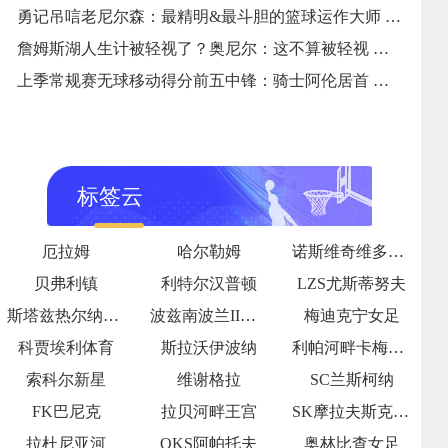
勇记吊唁老尼尔森：最精明&最斗胆的篮球运作大师 他是天然生成反叛者
詹姆斯湖人生计被轻视了？奥尼尔：这不算被轻视 这叫篮球生意
上季常规赛无球移动得分前五中锋：骑士阿伦居首 文班亚马第二
标签云
厄拉姆
哈尔勒姆
诺斯维奇维多利亚
贝弗利镇
利特尔汉普顿
LZS尤斯蒂努夫
斯塔兹热尔纳女足
波兹南波兰II女足
梅迪克宁女足
科贾埃利体育
斯拉沃伊波纳
利帕河畔卡梅尼采
索科尔新星
维谢格拉
SC兰斯柯纳
FK巴尼克
拉贝河畔王宫
SK摩拉夫斯克克尼尼采
拉杜尼亚河
OKS阿帕托夫
奥林比查女足