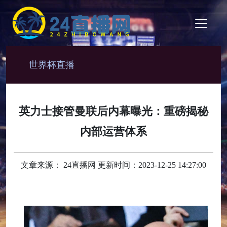
世界杯直播
英力士接管曼联后内幕曝光：重磅揭秘
内部运营体系
文章来源： 24直播网 更新时间：2023-12-25 14:27:00