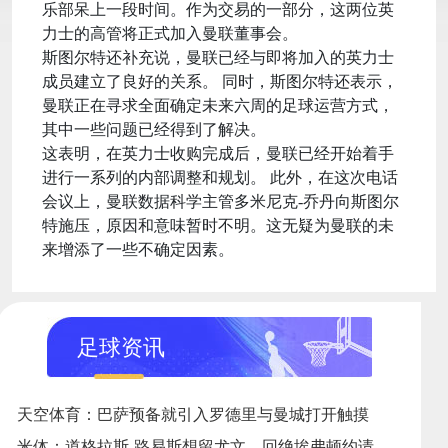
乐部呆上一段时间。作为交易的一部分，这两位英
力士的高管将正式加入曼联董事会。
斯图尔特还补充说，曼联已经与即将加入的英力士
成员建立了良好的关系。 同时，斯图尔特还表示，
曼联正在寻求全面确定未来六周的足球运营方式，
其中一些问题已经得到了解决。
这表明，在英力士收购完成后，曼联已经开始着手
进行一系列的内部调整和规划。 此外，在这次电话
会议上，曼联数据科学主管多米尼克-乔丹向斯图尔
特施压，原因和意味暂时不明。这无疑为曼联的未
来增添了一些不确定因素。
足球资讯
天空体育：巴萨预备就引入罗德里与曼城打开触摸
米体：道格拉斯-路易斯想留尤文，回绝埃弗顿约请