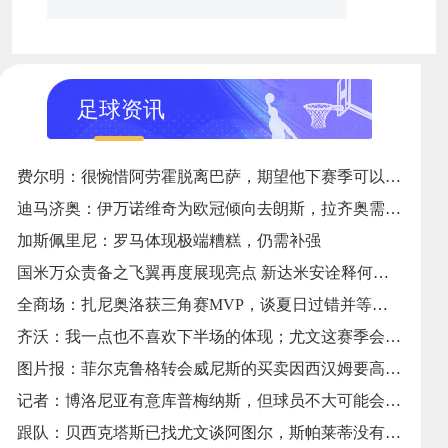
足球资讯
费尔明：很惋惜阿劳霍脱离巴萨，期望他下赛季可以回来
迪马济奥：伊万诺维奇为欧冠倾向去朗斯，拉齐奥需寻人选代替
加斯佩里尼：罗马体现极端糟糕，仍需补强
国米万众责备之飞翼再度展现亮点 新达米安诠释何谓得心应手
全商场：扎尼奥洛获三角赛MVP，谈夏日过错并等待重返国家
齐沃：我一点也不喜欢下半场的体现；尤文这赛季会很有竞争力
图片报：菲尔克鲁格转会威尼斯的买卖因西汉姆要高价而告吹
记者：博洛尼亚有意库普梅纳斯，但球员不大可能会承受约请
跟队：贝西克塔斯已找尤文谈阿图尔，斯帕莱蒂没有做终究决议