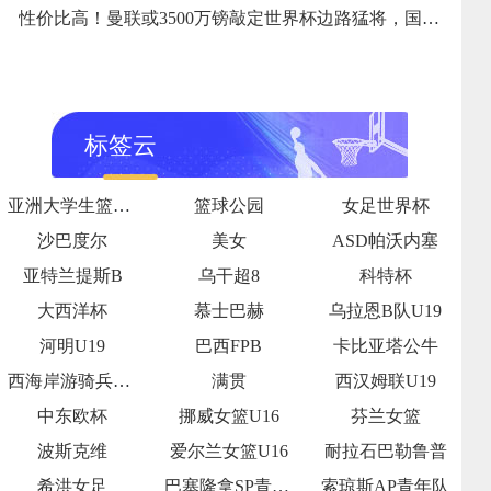
性价比高！曼联或3500万镑敲定世界杯边路猛将，国米先下手也没用
标签云
亚洲大学生篮球联赛半决赛
篮球公园
女足世界杯
沙巴度尔
美女
ASD帕沃内塞
亚特兰提斯B
乌干超8
科特杯
大西洋杯
慕士巴赫
乌拉恩B队U19
河明U19
巴西FPB
卡比亚塔公牛
西海岸游骑兵女足
满贯
西汉姆联U19
中东欧杯
挪威女篮U16
芬兰女篮
波斯克维
爱尔兰女篮U16
耐拉石巴勒鲁普
希洪女足
巴塞隆拿SP青年队
索琼斯AP青年队