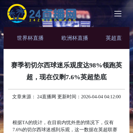
世界杯直播
欧洲杯直播
英超直播
赛季初切尔西球迷乐观度达98%领跑英
超，现在仅剩7.6%英超垫底
文章来源： 24直播网 更新时间：2026-04-04 04:12:00
根据TA的统计，在目前内忧外患的情况下，仅有
7.6%的切尔西球迷感到乐观，这一数据在英超联赛