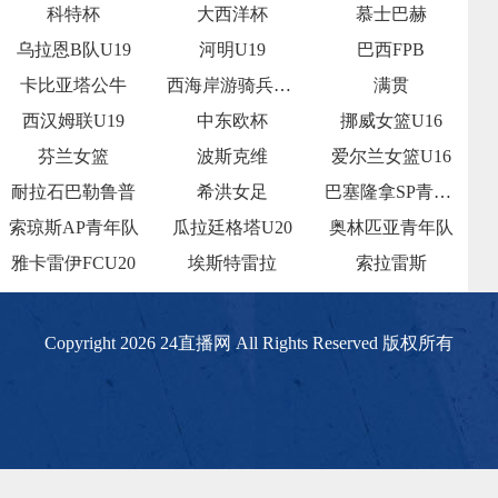
科特杯
大西洋杯
慕士巴赫
乌拉恩B队U19
河明U19
巴西FPB
卡比亚塔公牛
西海岸游骑兵女足
满贯
西汉姆联U19
中东欧杯
挪威女篮U16
芬兰女篮
波斯克维
爱尔兰女篮U16
耐拉石巴勒鲁普
希洪女足
巴塞隆拿SP青年队
索琼斯AP青年队
瓜拉廷格塔U20
奥林匹亚青年队
雅卡雷伊FCU20
埃斯特雷拉
索拉雷斯
Copyright 2026 24直播网 All Rights Reserved 版权所有