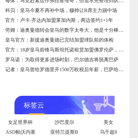
每体：马竞赶紧运作弗拉霍维奇，但需求先整理归队球员
科贝：皇马今夏不再补中场，穆帅让B席主力踢中场
官方：卢卡-齐达内加盟莱加内斯，两边签约1+1年
劳姆：迪奥曼德转会皇马的数字太夸大，他是十分棒的小伙子
皇马官方：新援迪奥曼德已完结加盟球队前的体检
官方：18岁皇马前锋马斯坦托诺租赁加盟佛罗伦萨，租期1年
罗马诺：为取得更多进场时刻，巴尔德吉将脱离巴萨
记者：皇马曾给罗德里开1500万欧税后年薪，巴萨给了同等条件
标签云
女足世界杯
沙巴度尔
美女
ASD帕沃内塞
亚特兰提斯B
乌干超8