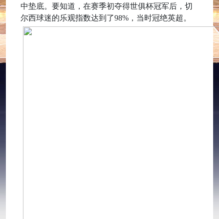
中垫底。要知道，在赛季初夺得世俱杯冠军后，切
尔西球迷的乐观指数达到了98%，当时冠绝英超。