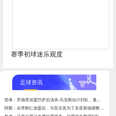
赛季初球迷乐观度
足球资讯
世体：罗德里加盟巴萨后汤米-马克斯估计归队，曼城想培育他
阿斯：在李刚仁加盟后，马竞乐意为了东亚商场调整西甲竞赛时刻