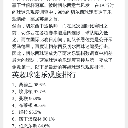
赢下世俱杯冠军。彼时切尔西意气风发，在TA当时
的球迷乐观度调查中，98%的切尔西球迷表达了乐
观情绪，高居英超之首。
然而，切尔西中途换帅，而在此次国际比赛日之
前，切尔西在各项赛事遭遇四连败，球队陷入低
迷。而在国际比赛日期间，副队长恩佐更是公开示
爱马德里，再度让切尔西及切尔西球迷遭受打击。
因此，切尔西球迷成为了两次乐观指数调查中相差
最大的球队，蓝军球迷的乐观度直接从第一变成了
倒数第一。以下是最新的英超球迷乐观度排行。
英超球迷乐观度排行
1、桑德兰 98.6%
2、埃弗顿 97.7%
3、曼联 96.9%
4、布莱顿 96.6%
5、维拉 95.5%
6、诺丁汉森林 90.1%
7、伯恩茅斯 84.6%