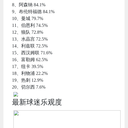
8、阿森纳 84.1%
9、布伦特福德 84.1%
10、曼城 79.7%
11、伯恩利 74.5%
12、狼队 72.8%
13、水晶宫 72.5%
14、利兹联 72.5%
15、西汉姆联 71.6%
16、富勒姆 62.5%
17、纽卡 39.5%
18、利物浦 22.2%
19、热刺 12.9%
20、切尔西 7.6%
最新球迷乐观度