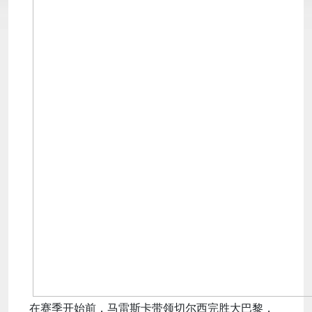
在赛季开始前，马雷斯卡带领切尔西完胜大巴黎，