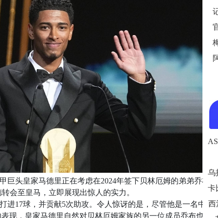
西甲巨头皇家马德里正在考虑在2024年签下贝林厄姆的弟弟乔布·
德转会至皇马，立即展现出惊人的实力。
西
，打进17球，并贡献5次助攻。令人惊讶的是，尽管他是一名中场
的表现，皇家马德里自然对贝林厄姆家族的另一位成员乔布也产