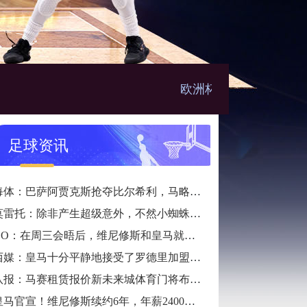
欧洲杯直播
足球资讯
每体：巴萨阿贾克斯抢夺比尔希利，马略卡想留下他
莫雷托：除非产生超级意外，不然小蜘蛛肯定不会加盟巴萨
DO：在周三会晤后，维尼修斯和皇马就续约达成协议
西媒：皇马十分平静地接受了罗德里加盟巴萨的决议
队报：马赛租赁报价新未来城体育门将布乌卡以代替鲁利
皇马官宣！维尼修斯续约6年，年薪2400万，八年已获14冠