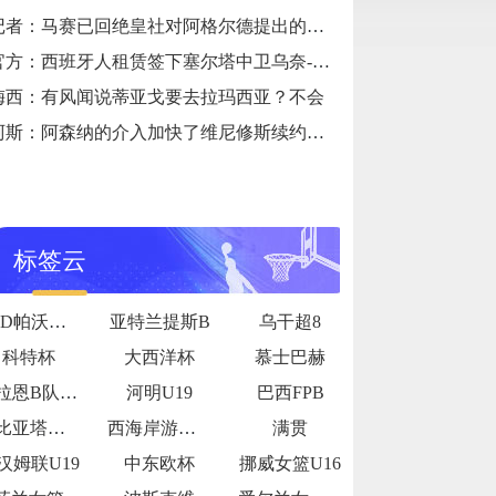
记者：马赛已回绝皇社对阿格尔德提出的首份租赁+买断报价
官方：西班牙人租赁签下塞尔塔中卫乌奈-努涅斯，含买断选择权
梅西：有风闻说蒂亚戈要去拉玛西亚？不会
阿斯：阿森纳的介入加快了维尼修斯续约，新约年薪为2400万欧
标签云
ASD帕沃内塞
亚特兰提斯B
乌干超8
科特杯
大西洋杯
慕士巴赫
乌拉恩B队U19
河明U19
巴西FPB
贝林厄姆。
卡比亚塔公牛
西海岸游骑兵女足
满贯
汉姆联U19
中东欧杯
挪威女篮U16
球员，却能
生了浓厚的