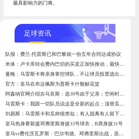
最具影响力的门将。
足球资讯
队报：费兰-托雷斯已和巴黎就一份五年合同达成协议
米体：卢卡库转会费内巴切的买卖正加快推动，最快24小时敲定
曼晚：马雷斯卡将亲身掌控球队，不让球员投票选出下一任队长
官方：皇马在布达佩斯为普斯卡什敬献花篮
阿森纳官网介绍吉马良斯：选39号由于父亲；空闲时喜欢垂钓
马雷斯卡：我跟一切队员说这是全新的起点；顶替瓜帅没有压力
刘易斯：马雷斯卡和瓜帅很类似；有人脱离有人留下这便是足球
皇马热身赛新援邓弗里斯身披33号球衣，B席身披31号
皇马vs费伦茨瓦罗斯：巴尔韦德、邓弗里斯出战，居莱尔首发