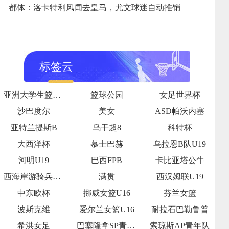
都体：洛卡特利风闻去皇马，尤文球迷自动推销
标签云
亚洲大学生篮球联赛半决赛
篮球公园
女足世界杯
沙巴度尔
美女
ASD帕沃内塞
亚特兰提斯B
乌干超8
科特杯
大西洋杯
慕士巴赫
乌拉恩B队U19
河明U19
巴西FPB
卡比亚塔公牛
西海岸游骑兵女足
满贯
西汉姆联U19
中东欧杯
挪威女篮U16
芬兰女篮
波斯克维
爱尔兰女篮U16
耐拉石巴勒鲁普
希洪女足
巴塞隆拿SP青年队
索琼斯AP青年队