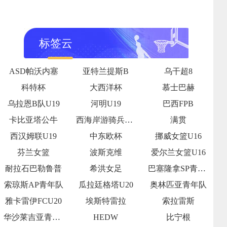
标签云
ASD帕沃内塞
亚特兰提斯B
乌干超8
科特杯
大西洋杯
慕士巴赫
乌拉恩B队U19
河明U19
巴西FPB
卡比亚塔公牛
西海岸游骑兵女足
满贯
西汉姆联U19
中东欧杯
挪威女篮U16
芬兰女篮
波斯克维
爱尔兰女篮U16
耐拉石巴勒鲁普
希洪女足
巴塞隆拿SP青年队
索琼斯AP青年队
瓜拉廷格塔U20
奥林匹亚青年队
雅卡雷伊FCU20
埃斯特雷拉
索拉雷斯
华沙莱吉亚青年队
HEDW
比宁根