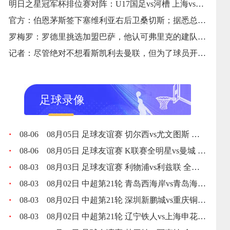
明日之星冠军杯排位赛对阵：U17国足vs河槽 上海vs阿森纳
官方：伯恩茅斯签下塞维利亚右后卫桑切斯；据悉总价1300万欧
罗梅罗：罗德里挑选加盟巴萨，他认可弗里克的建队方案
记者：尽管绝对不想看斯凯利去曼联，但为了球员开展支撑他走
足球录像
·
08-06
08月05日 足球友谊赛 切尔西vs尤文图斯 全场录像回放
·
08-06
08月05日 足球友谊赛 K联赛全明星vs曼城 全场录像回放
·
08-03
08月03日 足球友谊赛 利物浦vs利兹联 全场录像回放
·
08-03
08月02日 中超第21轮 青岛西海岸vs青岛海牛 全场录像回放
·
08-03
08月02日 中超第21轮 深圳新鹏城vs重庆铜梁龙 全场录像回放
·
08-03
08月02日 中超第21轮 辽宁铁人vs上海申花 全场录像回放