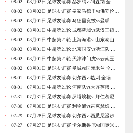
·
08-02
08月02日 足球友谊赛 赫罗纳vs阿森纳 全场录像回放
·
08-02
08月02日 足球友谊赛 皇家马德里vs佛罗伦萨 全场录像回放
·
08-02
08月01日 足球友谊赛 马德里竞技vs曼联 全场录像回放
·
08-02
08月01日 中超第21轮 成都蓉城vs武汉三镇 全场录像回放
·
08-02
08月01日 中超第21轮 上海海港vs山东泰山 全场录像回放
·
08-02
08月01日 中超第21轮 北京国安vs浙江队 全场录像回放
·
08-02
08月01日 中超第21轮 天津津门虎vs云南玉昆 全场录像回放
·
08-02
08月01日 足球友谊赛 曼城vs国际米兰 全场录像回放
·
08-01
08月01日 足球友谊赛 切尔西vs热刺 全场录像回放
·
08-01
07月31日 中超第21轮 河南队vs大连英博 全场录像回放
·
07-31
07月31日 足球友谊赛 罗塔埃根vs拜仁慕尼黑 全场录像回放
·
07-30
07月30日 足球友谊赛 利物浦vs雷克瑟姆 全场录像回放
·
07-29
07月28日 足球友谊赛 切尔西vs西悉尼漫步者 全场录像回放
·
07-27
07月27日 足球友谊赛 卡尔斯鲁厄vs国际米兰 全场录像回放