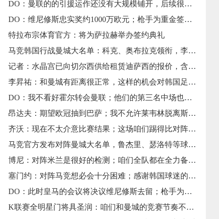
DO：曼联的的引援运作还没有大规模铺开，后续很可能改变
DO：维尼修斯忠实奖约1000万欧元；枪手为重金签约做好了预备
特拉布宗体育官方：将为萨拉赫举办签约典礼
马竞韩国行战曼城大名单：科克、奥布拉克领衔，李刚仁当选
记者：水晶宫已向切尔西供给租赁迪萨西的报价，含强制买断
李昇祐：和曼城有距离很正常，这样的机会对韩国足球协助很大
DO：我不看好霍尔转会曼联；他们的第三名中场也没有主攻方向
昂达夫：期望欧冠抽到巴萨；我不允许莱韦林脱离斯图加特
齐沃：现在不太介意比赛结果；这场咱们踢得比对阵曼城时更好
马竞官方发布对阵曼城大名单，鲁杰里、瑟洛特等球员未当选
博尼：对阵米兰是很好的检测；咱们全队都在全力备战新赛季
塞门约：对阵马竞想必会十分困难；感谢韩国球迷的厚爱
DO：此时皇马的会议将决议维尼修斯去留；枪手为签他计划了好久
K联赛全明星门将具圣润：咱们和曼城的竞赛节奏不在一个层级