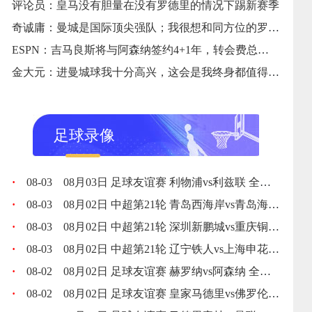
评论员：皇马没有胆量在没有罗德里的情况下踢新赛季
奇诚庸：曼城是国际顶尖强队；我很想和同方位的罗德里过招
ESPN：吉马良斯将与阿森纳签约4+1年，转会费总价约8000万镑
金大元：进曼城球我十分高兴，这会是我终身都值得夸耀的瞬间
足球录像
·
08-03
08月03日 足球友谊赛 利物浦vs利兹联 全场录像回放
·
08-03
08月02日 中超第21轮 青岛西海岸vs青岛海牛 全场录像回放
·
08-03
08月02日 中超第21轮 深圳新鹏城vs重庆铜梁龙 全场录像回放
·
08-03
08月02日 中超第21轮 辽宁铁人vs上海申花 全场录像回放
·
08-02
08月02日 足球友谊赛 赫罗纳vs阿森纳 全场录像回放
·
08-02
08月02日 足球友谊赛 皇家马德里vs佛罗伦萨 全场录像回放