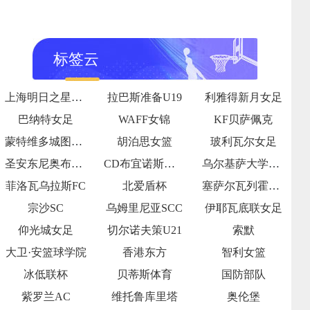
标签云
上海明日之星冠军杯小组赛A组
拉巴斯准备U19
利雅得新月女足
巴纳特女足
WAFF女锦
KF贝萨佩克
蒙特维多城图尔克后备
胡泊思女篮
玻利瓦尔女足
圣安东尼奥布鲁布鲁女足
CD布宜诺斯艾利斯FC
乌尔基萨大学女足
菲洛瓦乌拉斯FC
北爱盾杯
塞萨尔瓦列霍后备队
宗沙SC
乌姆里尼亚SCC
伊耶瓦底联女足
仰光城女足
切尔诺夫策U21
索默
大卫·安篮球学院
香港东方
智利女篮
冰低联杯
贝蒂斯体育
国防部队
紫罗兰AC
维托鲁库里塔
奥伦堡