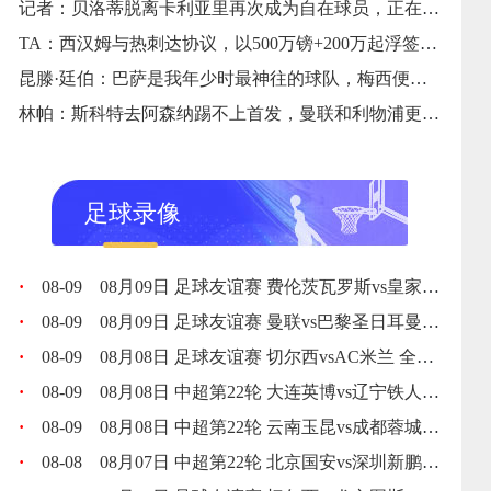
记者：贝洛蒂脱离卡利亚里再次成为自在球员，正在寻觅下家
TA：西汉姆与热刺达协议，以500万镑+200万起浮签下所罗门
昆滕·廷伯：巴萨是我年少时最神往的球队，梅西便是我的足球崇奉
林帕：斯科特去阿森纳踢不上首发，曼联和利物浦更有机会签他
足球录像
·
08-09
08月09日 足球友谊赛 费伦茨瓦罗斯vs皇家马德里 全场录像回放
·
08-09
08月09日 足球友谊赛 曼联vs巴黎圣日耳曼 全场录像回放
·
08-09
08月08日 足球友谊赛 切尔西vsAC米兰 全场录像回放
·
08-09
08月08日 中超第22轮 大连英博vs辽宁铁人 全场录像回放
·
08-09
08月08日 中超第22轮 云南玉昆vs成都蓉城 全场录像回放
·
08-08
08月07日 中超第22轮 北京国安vs深圳新鹏城 全场录像回放