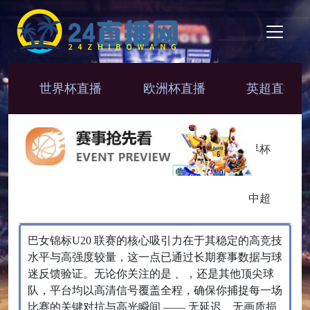
世界杯直播
欧洲杯直播
英超直播
法甲
德甲
意甲
西甲
英超
欧洲杯
世界杯
中超
巴女锦标U20 联赛的核心吸引力在于其稳定的高竞技
水平与高强度较量，这一点已通过长期赛事数据与球
迷反馈验证。无论你关注的是 、，还是其他顶尖球
队，平台均以高清信号覆盖全程，确保你捕捉每一场
比赛的关键对抗与高光瞬间 —— 无延迟、无画质损