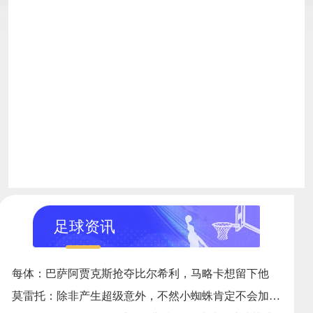
足球资讯
每体：巴萨阿贾克斯抢夺比尔希利，马略卡想留下他
莫雷托：除非产生超级意外，不然小蜘蛛肯定不会加盟巴萨