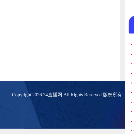
·
·
·
·
·
·
Copyright 2026 24直播网 All Rights Reserved 版权所有
·
·
·
·