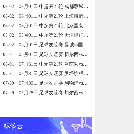
08-02
08月01日 中超第21轮 成都蓉城vs武汉三镇 全场录像回放
08-02
08月01日 中超第21轮 上海海港vs山东泰山 全场录像回放
08-02
08月01日 中超第21轮 北京国安vs浙江队 全场录像回放
08-02
08月01日 中超第21轮 天津津门虎vs云南玉昆 全场录像回放
08-02
08月01日 足球友谊赛 曼城vs国际米兰 全场录像回放
08-01
08月01日 足球友谊赛 切尔西vs热刺 全场录像回放
08-01
07月31日 中超第21轮 河南队vs大连英博 全场录像回放
07-31
07月31日 足球友谊赛 罗塔埃根vs拜仁慕尼黑 全场录像回放
07-30
07月30日 足球友谊赛 利物浦vs雷克瑟姆 全场录像回放
07-29
07月28日 足球友谊赛 切尔西vs西悉尼漫步者 全场录像回放
标签云