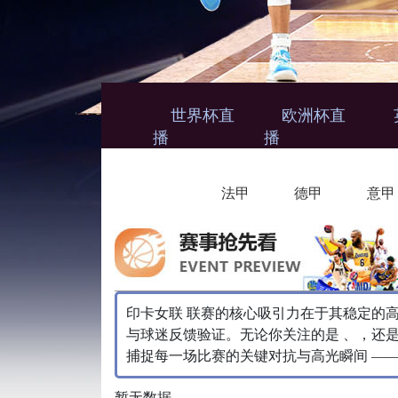
世界杯直
欧洲杯直
播
播
法甲
德甲
意甲
印卡女联 联赛的核心吸引力在于其稳定的
与球迷反馈验证。无论你关注的是 、，还
捕捉每一场比赛的关键对抗与高光瞬间 ——
暂无数据