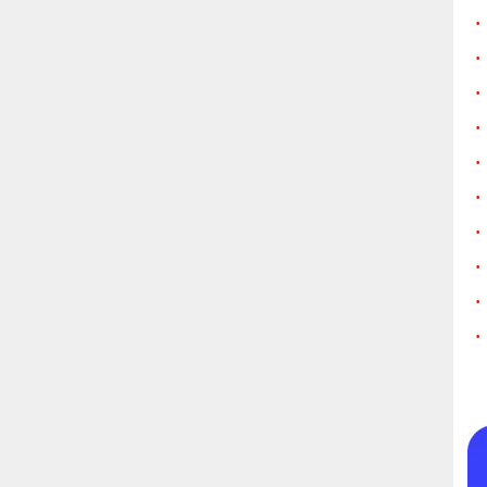
·
·
·
·
·
·
·
·
·
·