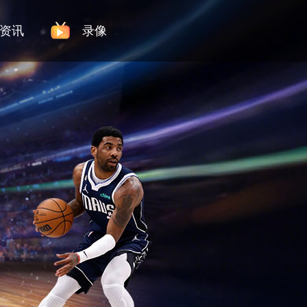
资讯
录像