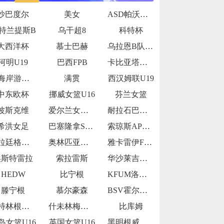
沙巴度尔
美女
ASD帕沃内塞
特兰提斯B
乌干超8
科特杯
大西洋杯
慕士巴赫
乌拉恩B队U19
河明U19
巴西FPB
卡比亚塔公牛
西海岸游骑兵女足
满贯
西汉姆联U19
中东欧杯
挪威女篮U16
芬兰女篮
波斯克维
爱尔兰女篮U16
耐拉石巴勒鲁普
希洪女足
巴塞隆拿SP青年队
索琼斯AP青年队
瓜拉廷格塔U20
奥林匹亚青年队
雅卡雷伊FCU20
埃斯特雷拉
索拉雷斯
华沙莱吉亚青年队
HEDW
比宁根
KFUM洛斯基德
滕宁根
慕尔豪森
BSV霍尔扎森
雷特林根年轻人
什未林梅克伦堡
比库姆
岛女篮U16
英国女篮U16
黑明根威斯特菲尔德