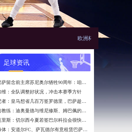
欧洲杯直播
足球资讯
巴萨留念前主席苏尼奥尔牺牲90周年：咱们不只是一家沙龙
加维：全队调整好状况，冲击本赛季方针
记者：皇马想省几百万签罗德里，巴萨趁机介入
前教练：迪奥曼德与维尼修斯、姆巴佩的组合会让一切后卫胆寒
莫里斯：切尔西今夏若签巴尔科拉会很快乐，会是梦境引援
每体：安道尔FC、萨瓦德尔有意租赁巴萨小将吉列-费尔南德斯