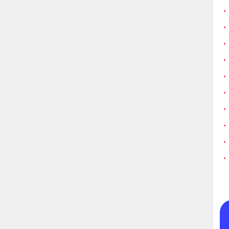
·
·
·
·
·
·
·
·
·
·