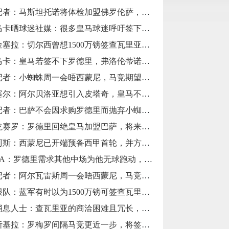
记者：马斯坦托诺将体检加盟佛罗伦萨，租至2027年6月
马卡晒球迷社媒：很多皇马球迷呼吁签下罗德里
金塞拉：切尔西曾想1500万镑签查瓦里亚，遭要价4200万镑
马卡：皇马若签不下罗德里，弗洛伦蒂诺须解说
记者：小蜘蛛周一会晤西蒙尼，马竞期望留住他
塞尔：阿尔贝洛亚想引入皮塔奇，皇马不扫除放人
记者：巴萨不会因求购罗德里而抛弃小蜘蛛，两笔买卖互相独立
龙赛罗：罗德里回绝皇马加盟巴萨，将来会懊悔
阿斯：西蒙尼已开端预备西甲首轮，并方案让阿尔瓦雷斯出战
TA：罗德里需求其他中场为他无球跑动，巴萨比皇马更适合他
记者：阿尔瓦雷斯周一会晤西蒙尼，马竞仍将他视作项目的中心
跟队：蓝军有时以为1500万镑可签查瓦里亚，有时却被要价4200万
消息人士：查瓦里亚的商洽困难且冗长，巴列卡诺曾多次变卦
斯基拉：罗梅罗间隔马竞更近一步，将签约5年&年薪600万欧