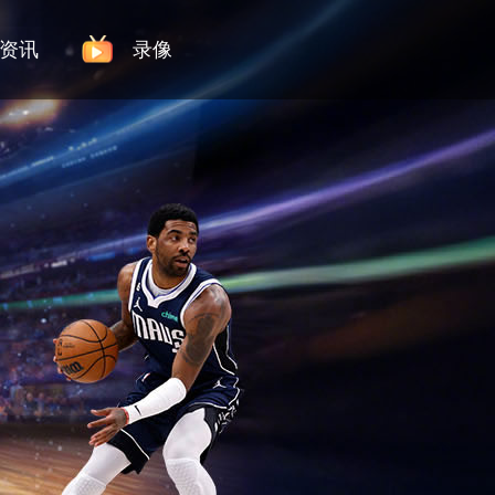
资讯
录像