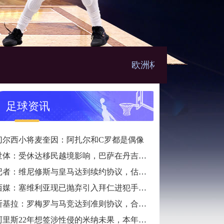
欧洲杯直播
足球资讯
切尔西小将麦奎因：阿扎尔和C罗都是偶像
世体：受休达移民越境影响，巴萨在丹吉尔的热身赛存在变数
记者：维尼修斯与皇马达到续约协议，估计很快能够签署
西媒：塞维利亚现已抛弃引入拜仁进犯手萨拉戈萨
斯基拉：罗梅罗与马竞达到准则协议，合同4+1年，年薪600万欧
阿里斯22年想签涉性侵的米纳未果，本年成功签下涉性侵的米尔